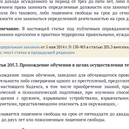
го дохода осужденного за период от трех до пяти лет, либо
ением права занимать определенные должности или занимать
 или без такового, либо лишением свободы на срок до се
жности или заниматься определенной деятельностью на срок до
мечание.
В настоящей статье под публичным оправданием
знании идеологии и практики терроризма правильными, нужд
едеральным законом
от 5 мая 2014 г. N 130-ФЗ в статью 205.3 внесе
м. текст статьи в предыдущей редакции
ья 205.3.
Прохождение обучения в целях осуществления те
хождение лицом обучения, заведомо для обучающегося прово
тельности либо совершения одного из преступлений, предусм
настоящего Кодекса, в том числе приобретение знаний, пр
ической и психологической подготовке, при изучении спосо
ащения с оружием, взрывными устройствами, взрывчатым
дметами, представляющими опасность для окружающих, -
азывается лишением свободы на срок от пятнадцати до двадца
а до двух лет или пожизненным лишением свободы.