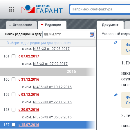
с изм.
N 71-Ф3 от 17.04.2017
cистема
ГАРАНТ
Например,
счет-фактура
Ста
164
с 15.04.2017
опр
с изм.
N 60-Ф3 от 03.04.2017
Оглавление
Редакции
Документ
163
с 30.03.2017
С
с изм.
N 491-Ф3 от 28.12.2016
Уголовный кодек
Поиск редакции на дату
162
с 18.03.2017
Выберите две редакции для сравнения
Ф
с изм.
N 33-Ф3 от 07.03.2017
С
161
с 07.02.2017
1. 
с изм.
N 8-Ф3 от 07.02.2017
2016
нак
осу
160
с 31.12.2016
на с
с изм.
N 436-Ф3 от 19.12.2016
159
с 03.12.2016
Ф
С
с изм.
N 392-Ф3 от 22.11.2016
158
с 20.07.2016
2. 
с изм.
N 375-Ф3 от 06.07.2016
нак
157
с 15.07.2016