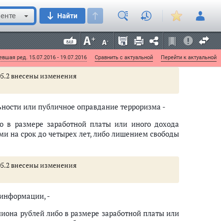
енте
Найти
ристической деятельности или публичное
вшая ред. 15.07.2016 - 19.07.2016
Сравнить с актуальной
Перейти к актуальной
 205.2 внесены изменения
ности или публичное оправдание терроризма -
о в размере заработной платы или иного дохода
ми на срок до четырех лет, либо лишением свободы
 205.2 внесены изменения
 информации, -
лиона рублей либо в размере заработной платы или