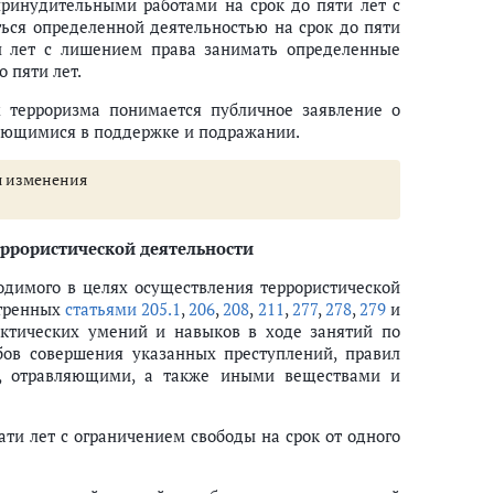
 принудительными работами на срок до пяти лет с
ся определенной деятельностью на срок до пяти
ми лет с лишением права занимать определенные
 пяти лет.
 терроризма понимается публичное заявление о
ающимися в поддержке и подражании.
ны изменения
ррористической деятельности
димого в целях осуществления террористической
отренных
статьями 205.1
,
206
,
208
,
211
,
277
,
278
,
279
и
актических умений и навыков в ходе занятий по
бов совершения указанных преступлений, правил
и, отравляющими, а также иными веществами и
ти лет с ограничением свободы на срок от одного