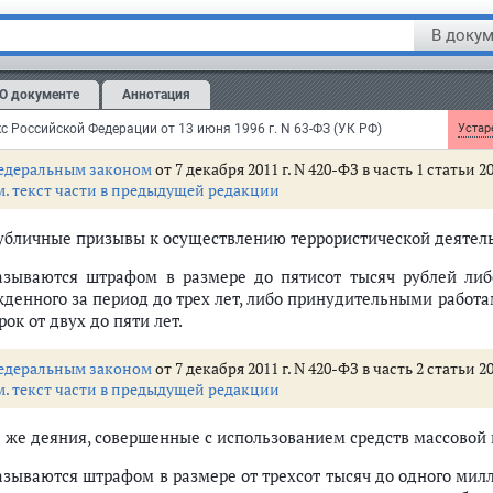
В докум
тья 205.2.
Публичные призывы к осуществлению терро
авдание терроризма
О документе
Аннотация
м.
комментарии
к статье 205.2 УК РФ
с Российской Федерации от 13 июня 1996 г. N 63-ФЗ (УК РФ)
Устаре
едеральным законом
от 7 декабря 2011 г. N 420-ФЗ в часть 1 статьи
м. текст части в предыдущей редакции
Публичные призывы к осуществлению террористической деятель
азываются штрафом в размере до пятисот тысяч рублей либ
жденного за период до трех лет, либо принудительными работа
рок от двух до пяти лет.
едеральным законом
от 7 декабря 2011 г. N 420-ФЗ в часть 2 статьи
м. текст части в предыдущей редакции
Те же деяния, совершенные с использованием средств массовой
азываются штрафом в размере от трехсот тысяч до одного мил