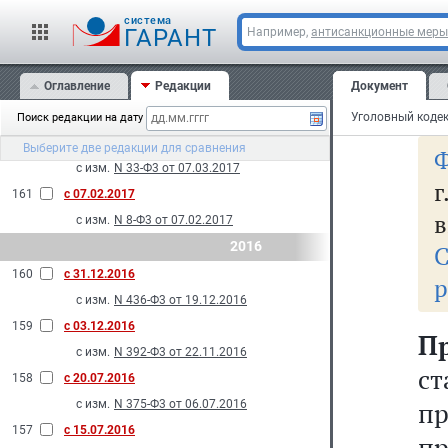
де
с изм.
N 71-Ф3 от 17.04.2017
cистема
и
ГАРАНТ
Например,
антисанкционные меры
164
с 15.04.2017
св
с изм.
N 60-Ф3 от 03.04.2017
Оглавление
Редакции
Документ
163
с 30.03.2017
та
с изм.
N 491-Ф3 от 28.12.2016
Поиск редакции на дату
162
с 18.03.2017
Выберите две редакции для сравнения
Ф
с изм.
N 33-Ф3 от 07.03.2017
г
161
с 07.02.2017
в
с изм.
N 8-Ф3 от 07.02.2017
2016
160
с 31.12.2016
р
с изм.
N 436-Ф3 от 19.12.2016
159
с 03.12.2016
П
с изм.
N 392-Ф3 от 22.11.2016
ст
158
с 20.07.2016
п
с изм.
N 375-Ф3 от 06.07.2016
157
с 15.07.2016
п