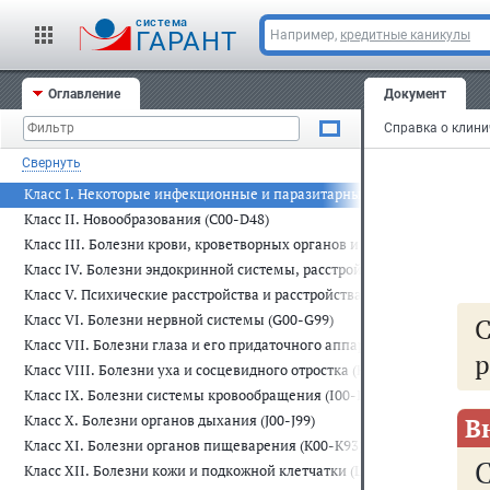
cистема
ГАРАНТ
Например,
кредитные каникулы
Оглавление
Документ
Свернуть
Класс I. Некоторые инфекционные и паразитарные болезни (A00-B99
Класс II. Новообразования (C00-D48)
Класс III. Болезни крови, кроветворных органов и отдельные нар
Класс IV. Болезни эндокринной системы, расстройства питания и на
Класс V. Психические расстройства и расстройства поведения (F00-F9
Класс VI. Болезни нервной системы (G00-G99)
Класс VII. Болезни глаза и его придаточного аппарата (H00-H59)
р
Класс VIII. Болезни уха и сосцевидного отростка (H60-H95)
Класс IX. Болезни системы кровообращения (I00-I99)
Класс X. Болезни органов дыхания (J00-J99)
В
Класс XI. Болезни органов пищеварения (K00-K93)
Класс XII. Болезни кожи и подкожной клетчатки (L00-L99)