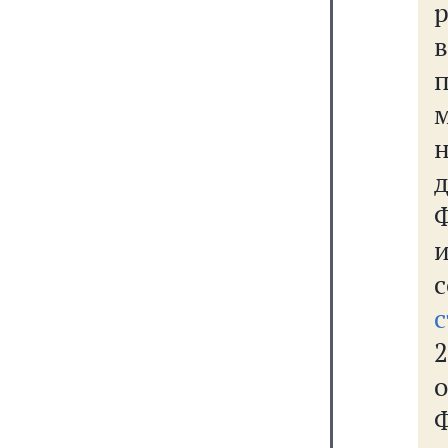
р
Ф
с
о