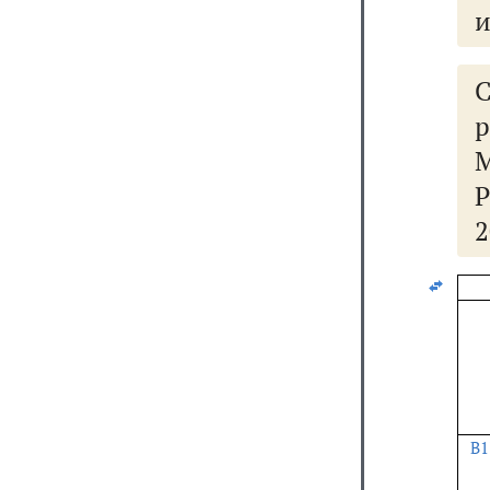
и
2
B1