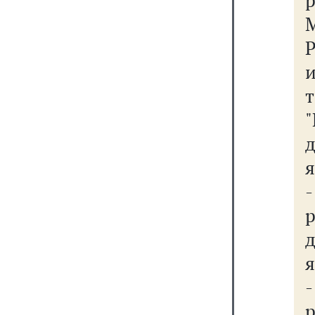
"
д
я
я