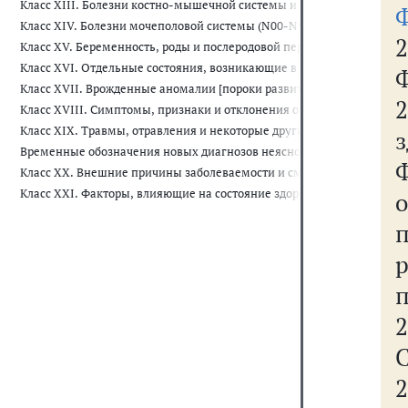
Класс XIII. Болезни костно-мышечной системы и соединительной тк
Класс XIV. Болезни мочеполовой системы (N00-N99)
2
Класс XV. Беременность, роды и послеродовой период (O00-O99)
Класс XVI. Отдельные состояния, возникающие в перинатальном пер
Класс XVII. Врожденные аномалии [пороки развития], деформации 
2
Класс XVIII. Симптомы, признаки и отклонения от нормы, выявленн
Класс XIX. Травмы, отравления и некоторые другие последствия воз
Временные обозначения новых диагнозов неясной этиологии или дл
Класс XX. Внешние причины заболеваемости и смертности (V01-Y98)
Класс XXI. Факторы, влияющие на состояние здоровья и обращения 
2