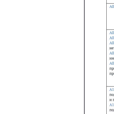
А0
А0
А0
А0
не
А0
ин
А0
пр
пр
А1
по
и 
А1
по