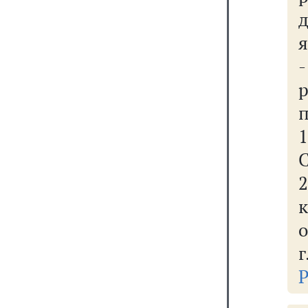
д
я
п
1
2
г