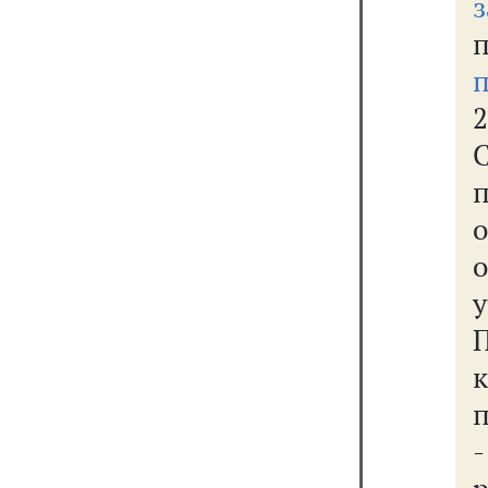
з
п
2
П
к