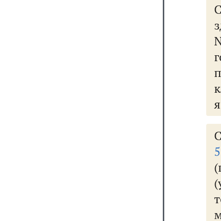
з
г
п
я
5
(
(
м