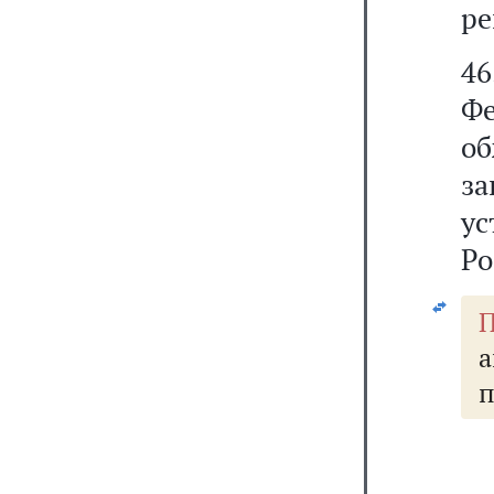
ре
4
Ф
о
за
у
Ро
П
а