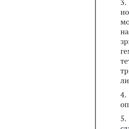
3.
но
м
н
з
г
те
тр
ли
4
оп
5
с