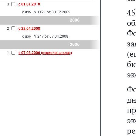
3
с 01.01.2010
45
с изм.
N 1121 от 30.12.2009
2008
о
2
с 22.04.2008
Ф
с изм.
N 247 от 07.04.2008
з
2006
(е
1
с 07.03.2006 (первоначальная)
бю
эк
Фе
дн
п
эк
ре