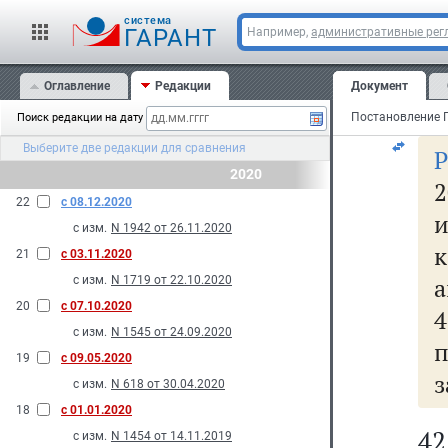
V
cистема
ГАРАНТ
Например,
административные рег
б
Оглавление
Редакции
Документ
Поиск редакции на дату
Выберите две редакции для сравнения
2020
2
22
с 08.12.2020
с изм.
N 1942 от 26.11.2020
21
с 03.11.2020
а
с изм.
N 1719 от 22.10.2020
20
с 07.10.2020
4
с изм.
N 1545 от 24.09.2020
19
с 09.05.2020
з
с изм.
N 618 от 30.04.2020
18
с 01.01.2020
4
с изм.
N 1454 от 14.11.2019