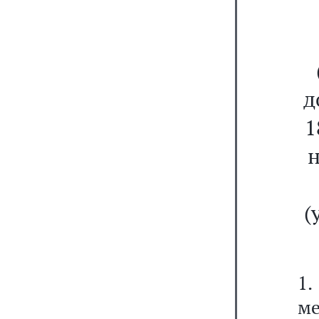
д
1
н
(
1.
м