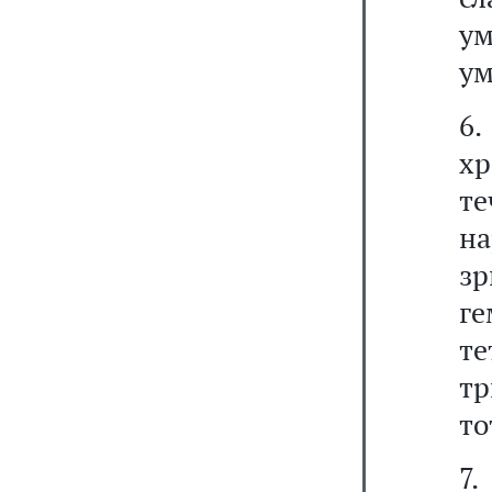
у
ум
6
х
т
н
з
г
те
т
то
7