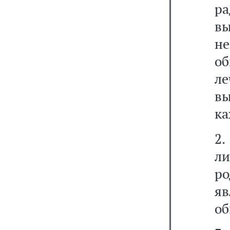
ра
в
н
об
ле
вы
ка
2
л
ро
я
об