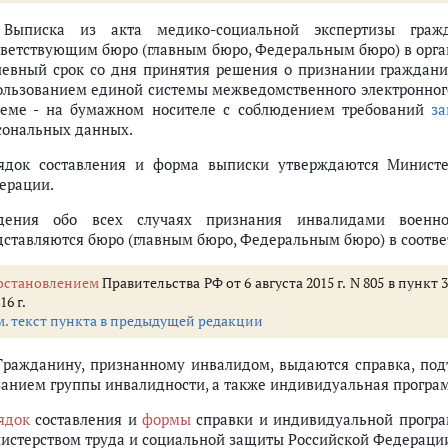
 Выписка из акта медико-социальной экспертизы гражд
тветствующим бюро (главным бюро, Федеральным бюро) в орга
невный срок со дня принятия решения о признании граждани
ользованием единой системы межведомственного электронного 
теме - на бумажном носителе с соблюдением требований
за
сональных данных.
ядок составления и форма выписки утверждаются Министе
ерации.
дения обо всех случаях признания инвалидами военно
дставляются бюро (главным бюро, Федеральным бюро) в соотв
остановлением
Правительства РФ от 6 августа 2015 г. N 805 в пункт
16 г.
м. текст пункта в предыдущей редакции
 Гражданину, признанному инвалидом, выдаются справка, по
занием группы инвалидности, а также индивидуальная програ
ядок
составления и
формы
справки и индивидуальной програ
истерством труда и социальной защиты Российской Федераци