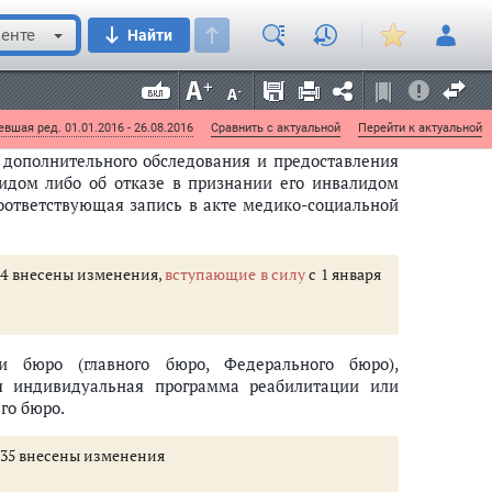
ессиональной деятельности, социально-бытового
енте
Найти
 дополнительного обследования, специалисты
) принимают решение о признании гражданина
вшая ред. 01.01.2016 - 26.08.2016
Сравнить с актуальной
Перейти к актуальной
от дополнительного обследования и предоставления
идом либо об отказе в признании его инвалидом
оответствующая запись в акте медико-социальной
 34 внесены изменения,
вступающие в силу
с 1 января
и бюро (главного бюро, Федерального бюро),
ся индивидуальная программа реабилитации или
го бюро.
т 35 внесены изменения