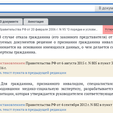
дений, проведение обследования условий и характера проф
В докум
ожения гражданина и другие мероприятия.
 После получения данных, предусмотренных программой
О документе
Аннотация
тветствующего бюро (главного бюро, Федерального бюро
алидом либо об отказе в признании его инвалидом.
Постановление Правительства РФ от 20 февраля 2006 г. N 95 "О порядке и условиях признания лица инвалидом"
Устаре
 В случае отказа гражданина (его законного представителя) 
буемых документов решение о признании гражданина инвал
нимается на основании имеющихся данных, о чем делается с
пертизы гражданина.
остановлением
Правительства РФ от 6 августа 2015 г. N 805 в пункт
16 г.
м. текст пункта в предыдущей редакции
 Для гражданина, признанного инвалидом, специалистам
водившими медико-социальную экспертизу, разрабатывает
литации, которая утверждается руководителем соответствующе
остановлением
Правительства РФ от 4 сентября 2012 г. N 882 в пунк
м. текст пункта в предыдущей редакции