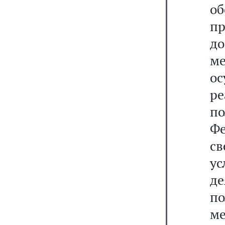
о
п
д
ме
о
ре
по
Фе
с
ус
д
п
ме