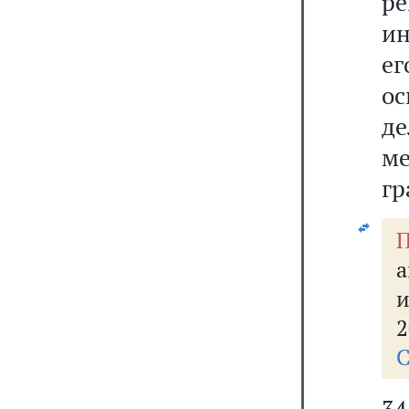
р
ин
е
о
де
м
гр
П
а
и
2
С