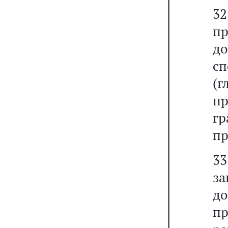
3
п
д
с
(
п
гр
пр
33
з
д
пр