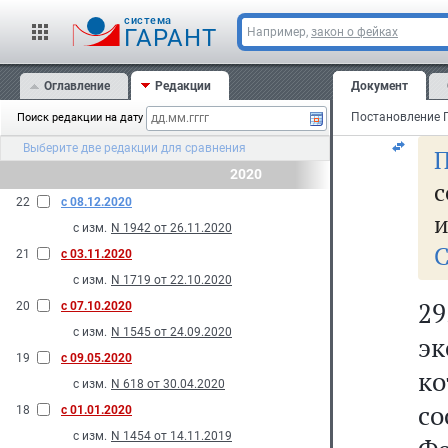
с
cистема
со
ГАРАНТ
Например,
закон о фейках
н
Оглавление
Редакции
Документ
ра
Поиск редакции на дату
Выберите две редакции для сравнения
П
2020
с
22
с 08.12.2020
и
с изм.
N 1942 от 26.11.2020
С
21
с 03.11.2020
с изм.
N 1719 от 22.10.2020
29
20
с 07.10.2020
с изм.
N 1545 от 24.09.2020
эк
19
с 09.05.2020
ко
с изм.
N 618 от 30.04.2020
со
18
с 01.01.2020
с изм.
N 1454 от 14.11.2019