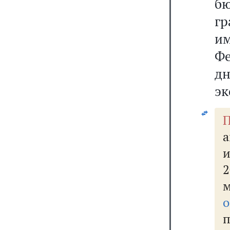
бю
г
им
Фе
д
эк
П
а
и
о
п