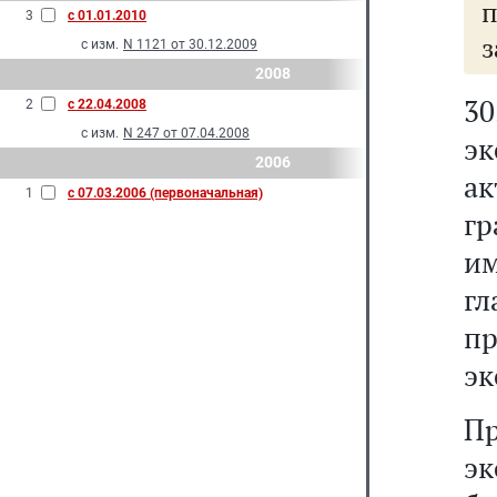
3
с 01.01.2010
з
с изм.
N 1121 от 30.12.2009
2008
30
2
с 22.04.2008
с изм.
N 247 от 07.04.2008
эк
2006
а
1
с 07.03.2006 (первоначальная)
г
им
гл
п
эк
П
эк