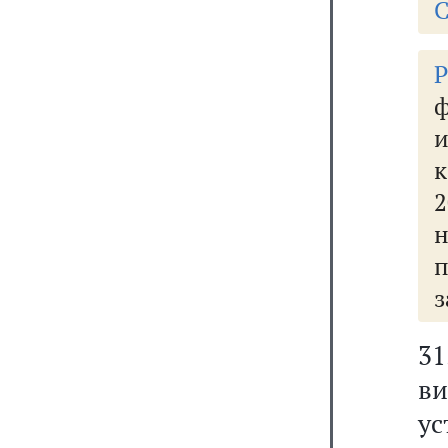
С
к
з
31
ви
у