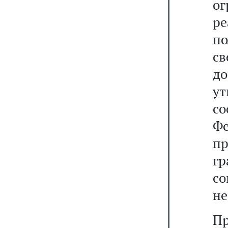
о
ре
п
св
до
у
со
Ф
п
г
со
не
П