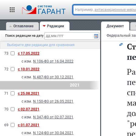
ра
N 232-Ф3 от 28.06.2022
cистема
ГАРАНТ
Например,
антисанкционные меры
N 326-Ф3 от 14.07.2022
75
с 27.08.2022
Оглавление
Редакции
Документ
Ф
с изм.
N 150-Ф3 от 28.05.2022
Поиск редакции на дату
74
с 14.07.2022
С
Выберите две редакции для сравнения
с изм.
N 286-Ф3 от 14.07.2022
73
с 17.05.2022
п
с изм.
N 106-Ф3 от 16.04.2022
Р
72
с 10.01.2022
с изм.
N 487-Ф3 от 30.12.2021
пе
2021
с
71
с 25.08.2021
м
с изм.
N 150-Ф3 от 26.05.2021
70
с 02.07.2021
д
с изм.
N 347-Ф3 от 02.07.2021
"
69
с 01.07.2021
р
с изм.
N 124-Ф3 от 30.04.2021