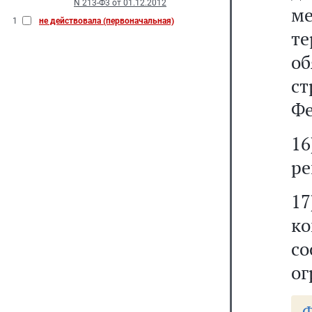
N 213-Ф3 от 01.12.2012
м
1
не действовала (первоначальная)
т
о
с
Фе
16
ре
1
к
с
ог