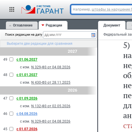
ст
cистема
р
ГАРАНТ
Например,
штрафы за нарушение
ре
Оглавление
Редакции
Документ
дл
Поиск редакции на дату
5)
Выберите две редакции для сравнения
2027
н
49
с 01.06.2027
н
с изм.
N 329-Ф3 от 04.08.2026
об
48
с 01.01.2027
н
с изм.
N 430-Ф3 от 28.11.2025
2026
пе
47
с 01.09.2026
дл
с изм.
N 132-Ф3 от 02.05.2026
ан
46
с 04.08.2026
с изм.
N 329-Ф3 от 04.08.2026
ст
45
с 01.07.2026