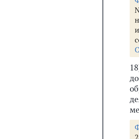
Ф
N
н
с
С
1
д
об
д
ме
2