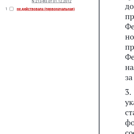
N 213-Ф3 от 01.12.2012
д
1
не действовала (первоначальная)
п
Ф
н
пр
Фе
на
за
3
ук
ст
ф
с