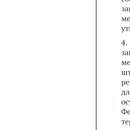
з
м
ут
4
з
ме
шт
ре
д
о
Ф
т