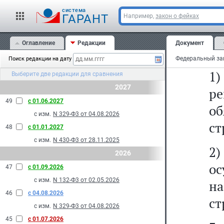
и
cистема
ГАРАНТ
Например,
закон о фейках
ме
Оглавление
Редакции
Документ
2.
Поиск редакции на дату
1
Выберите две редакции для сравнения
2027
р
49
с 01.06.2027
о
с изм.
N 329-Ф3 от 04.08.2026
ст
48
с 01.01.2027
с изм.
N 430-Ф3 от 28.11.2025
2
2026
ос
47
с 01.09.2026
с изм.
N 132-Ф3 от 02.05.2026
н
46
с 04.08.2026
ст
с изм.
N 329-Ф3 от 04.08.2026
45
с 01.07.2026