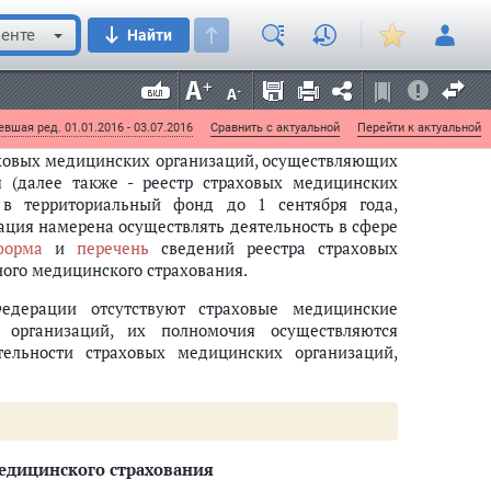
 том числе праве выбора или замены страховой
 получения полиса обязательного медицинского
енте
Найти
соответствии с настоящим Федеральным законом.
енном правилами обязательного медицинского
страхованных лиц при организации оказания им
вшая ред. 01.01.2016 - 03.07.2016
Сравнить с актуальной
Перейти к актуальной
раховых медицинских организаций, осуществляющих
я (далее также - реестр страховых медицинских
 в территориальный фонд до 1 сентября года,
ация намерена осуществлять деятельность в сфере
форма
и
перечень
сведений реестра страховых
ого медицинского страхования.
Федерации отсутствуют страховые медицинские
 организаций, их полномочия осуществляются
ельности страховых медицинских организаций,
едицинского страхования