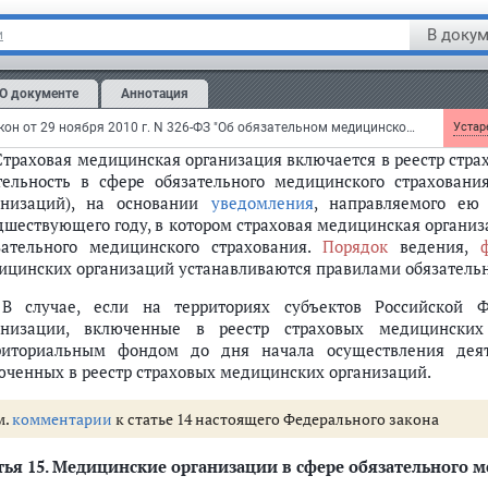
ждан в сфере обязательного медицинского страхования, в
ицинской организации, медицинской организации, порядке
В докум
и
ахования, а также об обязанностях застрахованных лиц в 
аховые медицинские организации в порядке, установл
О документе
Аннотация
ахования, осуществляют информационное сопровождение за
ицинской помощи.
Федеральный закон от 29 ноября 2010 г. N 326-ФЗ "Об обязательном медицинском страховании в Российской Федерации"
Устаре
 Страховая медицинская организация включается в реестр ст
тельность в сфере обязательного медицинского страховани
анизаций), на основании
уведомления
, направляемого ею
дшествующего году, в котором страховая медицинская организ
зательного медицинского страхования.
Порядок
ведения,
ицинских организаций устанавливаются правилами обязательн
 В случае, если на территориях субъектов Российской 
анизации, включенные в реестр страховых медицинских
риториальным фондом до дня начала осуществления деят
юченных в реестр страховых медицинских организаций.
м.
комментарии
к статье 14 настоящего Федерального закона
ья 15.
Медицинские организации в сфере обязательного м