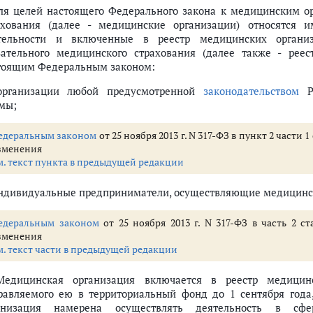
Для целей настоящего Федерального закона к медицинским о
ахования (далее - медицинские организации) относятся
тельности и включенные в реестр медицинских органи
зательного медицинского страхования (далее также - реес
тоящим Федеральным законом:
организации любой предусмотренной
законодательством
Ро
мы;
едеральным законом
от 25 ноября 2013 г. N 317-ФЗ в пункт 2 части
зменения
м. текст пункта в предыдущей редакции
индивидуальные предприниматели, осуществляющие медицинс
едеральным законом
от 25 ноября 2013 г. N 317-ФЗ в часть 2 с
зменения
м. текст части в предыдущей редакции
Медицинская организация включается в реестр медици
равляемого ею в территориальный фонд до 1 сентября года
анизация намерена осуществлять деятельность в сфер