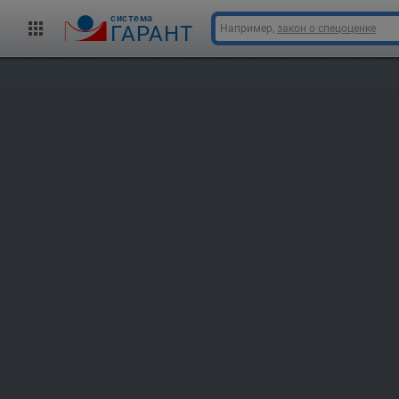
cистема
ГАРАНТ
Например,
закон о спецоценке