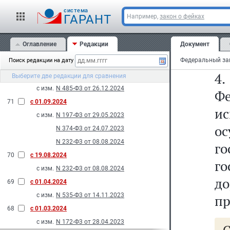
за
74
с 11.03.2025
cистема
о
ГАРАНТ
Например,
закон о фейках
с изм.
N 27-Ф3 от 28.02.2025
н
73
с 01.03.2025
Оглавление
Редакции
Документ
с изм.
N 171-Ф3 от 08.07.2024
Ро
2024
Поиск редакции на дату
4
72
с 31.12.2024
Выберите две редакции для сравнения
с изм.
N 485-Ф3 от 26.12.2024
Фе
71
с 01.09.2024
и
с изм.
N 197-Ф3 от 29.05.2023
о
N 374-Ф3 от 24.07.2023
N 232-Ф3 от 08.08.2024
г
70
с 19.08.2024
г
с изм.
N 232-Ф3 от 08.08.2024
д
69
с 01.04.2024
с изм.
N 535-Ф3 от 14.11.2023
пр
68
с 01.03.2024
с изм.
N 172-Ф3 от 28.04.2023