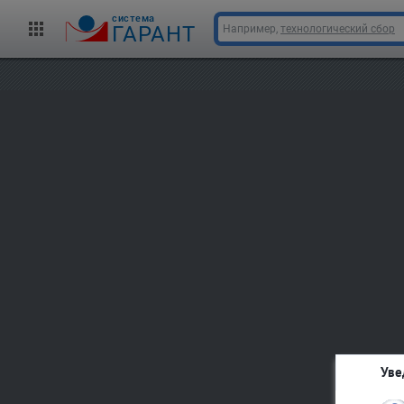
cистема
ГАРАНТ
Например,
технологический сбор
Уве