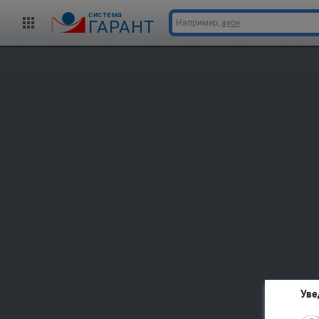
cистема
ГАРАНТ
Например,
аусн
Уве