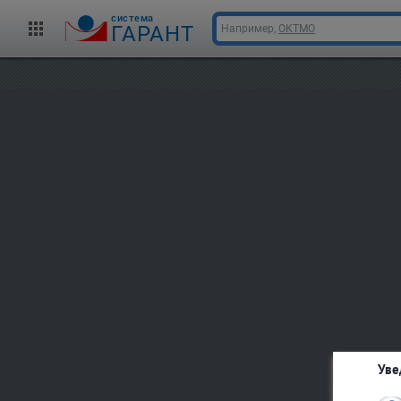
cистема
ГАРАНТ
Например,
ОКТМО
Уве