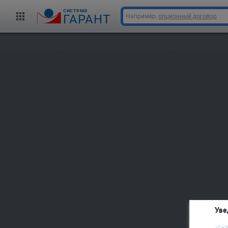
cистема
ГАРАНТ
Например,
опционный договор
Уве