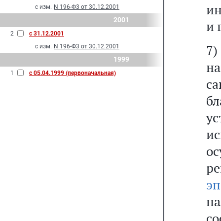
и
с изм.
N 196-Ф3 от 30.12.2001
2001
и 
2
с 31.12.2001
7
с изм.
N 196-Ф3 от 30.12.2001
1999
н
1
с 05.04.1999 (первоначальная)
са
б
у
и
о
р
э
на
с