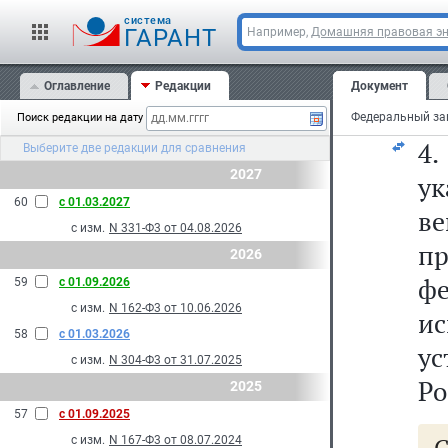
ср
cистема
м
ГАРАНТ
Например,
Домашняя правовая э
а
Оглавление
Редакции
Документ
по
Поиск редакции на дату
4
Выберите две редакции для сравнения
2027
у
60
с 01.03.2027
ве
с изм.
N 331-Ф3 от 04.08.2026
п
2026
ф
59
с 01.09.2026
с изм.
N 162-Ф3 от 10.06.2026
и
58
с 01.03.2026
у
с изм.
N 304-Ф3 от 31.07.2025
Ро
2025
57
с 01.09.2025
с изм.
N 167-Ф3 от 08.07.2024