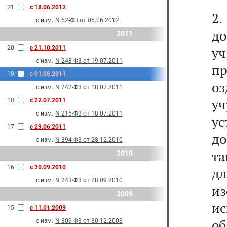
21
с 18.06.2012
2
с изм.
N 52-Ф3 от 05.06.2012
до
2011
20
с 21.10.2011
у
с изм.
N 248-Ф3 от 19.07.2011
п
19
с 01.08.2011
о
с изм.
N 242-Ф3 от 18.07.2011
у
18
с 22.07.2011
с изм.
N 215-Ф3 от 18.07.2011
у
17
с 29.06.2011
д
с изм.
N 394-Ф3 от 28.12.2010
та
2010
16
с 30.09.2010
дл
с изм.
N 243-Ф3 от 28.09.2010
из
2009
и
15
с 11.01.2009
о
с изм.
N 309-Ф3 от 30.12.2008