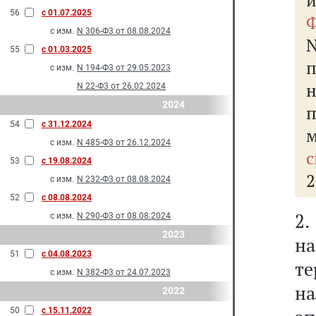
56
с 01.07.2025
Ф
с изм.
N 306-Ф3 от 08.08.2024
55
с 01.03.2025
с изм.
N 194-Ф3 от 29.05.2023
N 22-Ф3 от 26.02.2024
2024
54
с 31.12.2024
м
с изм.
N 485-Ф3 от 26.12.2024
с
53
с 19.08.2024
2
с изм.
N 232-Ф3 от 08.08.2024
52
с 08.08.2024
2
с изм.
N 290-Ф3 от 08.08.2024
2023
на
51
с 04.08.2023
те
с изм.
N 382-Ф3 от 24.07.2023
н
2022
50
с 15.11.2022