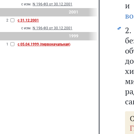
и
с изм.
N 196-Ф3 от 30.12.2001
2001
во
2
с 31.12.2001
2
с изм.
N 196-Ф3 от 30.12.2001
1999
б
1
с 05.04.1999 (первоначальная)
о
д
х
м
р
са
С
Г