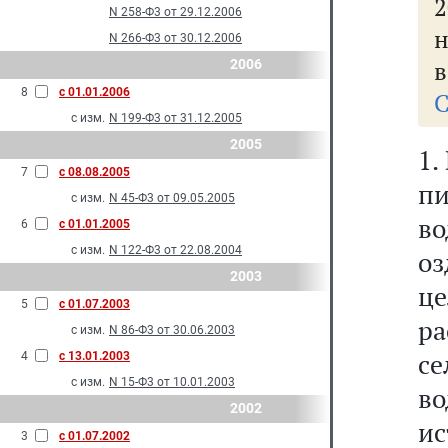
N 258-Ф3 от 29.12.2006
н
N 266-Ф3 от 30.12.2006
в
2006
8
с 01.01.2006
С
с изм.
N 199-Ф3 от 31.12.2005
2005
1.
7
с 08.08.2005
п
с изм.
N 45-Ф3 от 09.05.2005
в
6
с 01.01.2005
с изм.
N 122-Ф3 от 22.08.2004
о
2003
ц
5
с 01.07.2003
ра
с изм.
N 86-Ф3 от 30.06.2003
се
4
с 13.01.2003
с изм.
N 15-Ф3 от 10.01.2003
во
2002
ис
3
с 01.07.2002