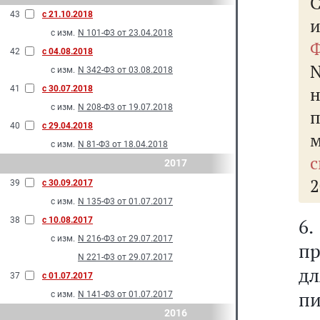
43
с 21.10.2018
с изм.
N 101-Ф3 от 23.04.2018
Ф
42
с 04.08.2018
N
с изм.
N 342-Ф3 от 03.08.2018
41
с 30.07.2018
с изм.
N 208-Ф3 от 19.07.2018
40
с 29.04.2018
м
с изм.
N 81-Ф3 от 18.04.2018
с
2017
2
39
с 30.09.2017
с изм.
N 135-Ф3 от 01.07.2017
6
38
с 10.08.2017
с изм.
N 216-Ф3 от 29.07.2017
пр
N 221-Ф3 от 29.07.2017
д
37
с 01.07.2017
п
с изм.
N 141-Ф3 от 01.07.2017
2016