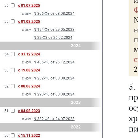
56
с 01.07.2025
Ф
с изм.
N 306-Ф3 от 08.08.2024
N
55
с 01.03.2025
с изм.
N 194-Ф3 от 29.05.2023
N 22-Ф3 от 26.02.2024
2024
м
54
с 31.12.2024
с
с изм.
N 485-Ф3 от 26.12.2024
2
53
с 19.08.2024
с изм.
N 232-Ф3 от 08.08.2024
5
52
с 08.08.2024
пр
с изм.
N 290-Ф3 от 08.08.2024
2023
ос
51
с 04.08.2023
хр
с изм.
N 382-Ф3 от 24.07.2023
пи
2022
50
с 15.11.2022