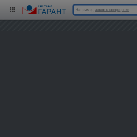
cистема
ГАРАНТ
Например,
закон о спецоценке