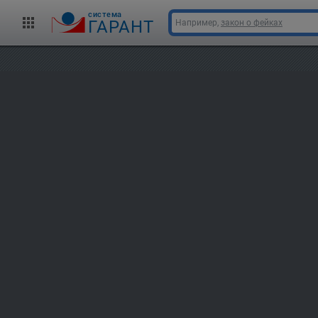
cистема
ГАРАНТ
Например,
закон о фейках