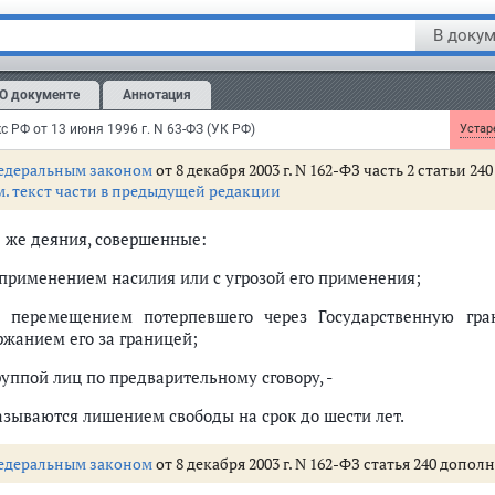
В докум
Вовлечение в занятие проституцией или принуждение к продол
азываются штрафом в размере до двухсот тысяч рублей ил
О документе
Аннотация
жденного за период до восемнадцати месяцев, либо ограниче
оды на тот же срок.
с РФ от 13 июня 1996 г. N 63-ФЗ (УК РФ)
Устаре
едеральным законом
от 8 декабря 2003 г. N 162-ФЗ часть 2 статьи 2
м. текст части в предыдущей редакции
е же деяния, совершенные:
с применением насилия или с угрозой его применения;
с перемещением потерпевшего через Государственную гр
ржанием его за границей;
руппой лиц по предварительному сговору, -
азываются лишением свободы на срок до шести лет.
едеральным законом
от 8 декабря 2003 г. N 162-ФЗ статья 240 допол