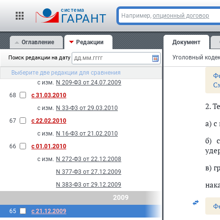
с изм.
N 81-Ф3 от 06.05.2010
cистема
ГАРАНТ
Например,
опционный договор
1. 
71
с 18.04.2010
с изм.
N 48-Ф3 от 05.04.2010
нак
Оглавление
Редакции
Документ
осу
70
с 09.04.2010
своб
с изм.
N 60-Ф3 от 07.04.2010
Уголовный кодек
Поиск редакции на дату
69
с 01.04.2010
Выберите две редакции для сравнения
Ф
с изм.
N 209-Ф3 от 24.07.2009
С
68
с 31.03.2010
2. Т
с изм.
N 33-Ф3 от 29.03.2010
67
с 22.02.2010
а) 
с изм.
N 16-Ф3 от 21.02.2010
б) 
66
с 01.01.2010
уде
с изм.
N 272-Ф3 от 22.12.2008
в) г
N 377-Ф3 от 27.12.2009
нак
N 383-Ф3 от 29.12.2009
2009
Ф
65
с 21.12.2009