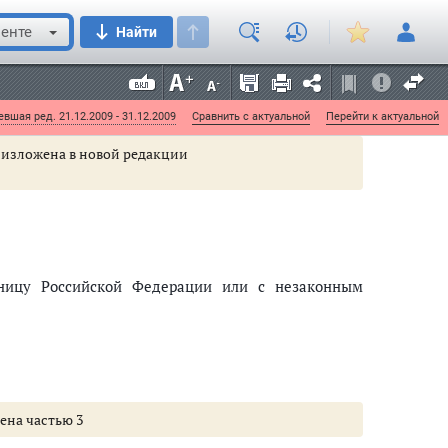
енте
Найти
жению занятия проституцией -
и в размере заработной платы или иного дохода
нием свободы на срок до трех лет, либо лишением
вшая ред. 21.12.2009 - 31.12.2009
Сравнить с актуальной
Перейти к актуальной
40 изложена в новой редакции
аницу Российской Федерации или с незаконным
нена частью 3