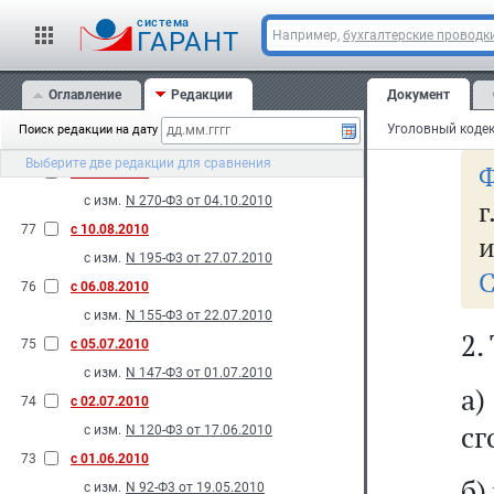
81
с 18.11.2010
пс
cистема
с изм.
N 87-Ф3 от 19.05.2010
ГАРАНТ
Например,
бухгалтерские проводк
80
с 08.11.2010
на
с изм.
N 263-Ф3 от 04.10.2010
Оглавление
Редакции
Документ
от
79
с 29.10.2010
Поиск редакции на дату
с изм.
N 197-Ф3 от 27.07.2010
Выберите две редакции для сравнения
Ф
78
с 06.10.2010
с изм.
N 270-Ф3 от 04.10.2010
г
77
с 10.08.2010
и
с изм.
N 195-Ф3 от 27.07.2010
С
76
с 06.08.2010
с изм.
N 155-Ф3 от 22.07.2010
2.
75
с 05.07.2010
с изм.
N 147-Ф3 от 01.07.2010
а
74
с 02.07.2010
сг
с изм.
N 120-Ф3 от 17.06.2010
73
с 01.06.2010
б)
с изм.
N 92-Ф3 от 19.05.2010