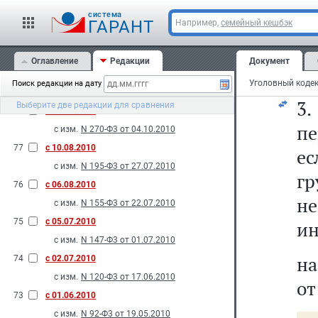
81
с 18.11.2010
ис
cистема
с изм.
N 87-Ф3 от 19.05.2010
ГАРАНТ
Например,
семейный кешбэк
80
с 08.11.2010
на
с изм.
N 263-Ф3 от 04.10.2010
Оглавление
Редакции
Документ
от
79
с 29.10.2010
Поиск редакции на дату
с изм.
N 197-Ф3 от 27.07.2010
3
Выберите две редакции для сравнения
78
с 06.10.2010
пе
с изм.
N 270-Ф3 от 04.10.2010
77
с 10.08.2010
е
с изм.
N 195-Ф3 от 27.07.2010
г
76
с 06.08.2010
н
с изм.
N 155-Ф3 от 22.07.2010
75
с 05.07.2010
ин
с изм.
N 147-Ф3 от 01.07.2010
на
74
с 02.07.2010
с изм.
N 120-Ф3 от 17.06.2010
от
73
с 01.06.2010
с изм.
N 92-Ф3 от 19.05.2010