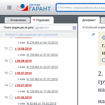
в 
81
с 18.11.2010
cистема
в 
с изм.
N 87-Ф3 от 19.05.2010
ГАРАНТ
Например,
судопроизводство в ра
80
с 08.11.2010
до
с изм.
N 263-Ф3 от 04.10.2010
Оглавление
Редакции
Документ
ле
79
с 29.10.2010
Поиск редакции на дату
с изм.
N 197-Ф3 от 27.07.2010
Выберите две редакции для сравнения
Ф
78
с 06.10.2010
с изм.
N 270-Ф3 от 04.10.2010
г
77
с 10.08.2010
и
с изм.
N 195-Ф3 от 27.07.2010
С
76
с 06.08.2010
с изм.
N 155-Ф3 от 22.07.2010
2
75
с 05.07.2010
гр
с изм.
N 147-Ф3 от 01.07.2010
74
с 02.07.2010
на
с изм.
N 120-Ф3 от 17.06.2010
73
с 01.06.2010
на
с изм.
N 92-Ф3 от 19.05.2010