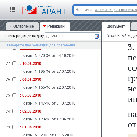
81
с 18.11.2010
на
cистема
с изм.
N 87-Ф3 от 19.05.2010
ГАРАНТ
Например,
антисанкционные меры
80
с 08.11.2010
на
с изм.
N 263-Ф3 от 04.10.2010
Оглавление
Редакции
Документ
от
79
с 29.10.2010
Поиск редакции на дату
с изм.
N 197-Ф3 от 27.07.2010
3
Выберите две редакции для сравнения
78
с 06.10.2010
пе
с изм.
N 270-Ф3 от 04.10.2010
77
с 10.08.2010
е
с изм.
N 195-Ф3 от 27.07.2010
г
76
с 06.08.2010
н
с изм.
N 155-Ф3 от 22.07.2010
75
с 05.07.2010
ин
с изм.
N 147-Ф3 от 01.07.2010
на
74
с 02.07.2010
с изм.
N 120-Ф3 от 17.06.2010
от
73
с 01.06.2010
с изм.
N 92-Ф3 от 19.05.2010