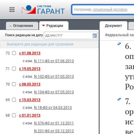
р
с изм.
N 170-Ф3 от 02.07.2013
cистема
со
ГАРАНТ
Например,
опционный договор
2013
уч
74
с 25.11.2013
Оглавление
Редакции
Документ
фе
с изм.
N 317-Ф3 от 25.11.2013
Поиск редакции на дату
73
с 01.09.2013
6
Выберите две редакции для сравнения
с изм.
N 185-Ф3 от 02.07.2013
о
72
с 01.08.2013
с изм.
N 111-Ф3 от 07.06.2013
за
71
с 19.05.2013
у
с изм.
N 102-Ф3 от 07.05.2013
Ро
70
с 08.05.2013
с изм.
N 104-Ф3 от 07.05.2013
7
69
с 15.03.2013
с изм.
N 18-Ф3 от 04.03.2013
о
68
с 01.01.2013
ис
с изм.
N 376-Ф3 от 01.12.2011
в
N 231-Ф3 от 03.12.2012