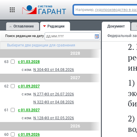
с
cистема
д
ГАРАНТ
Например,
судопроизводство в ра
во
Оглавление
Редакции
Документ
и 
Поиск редакции на дату
2.
Выберите две редакции для сравнения
2028
ре
63
с 01.03.2028
и
с изм.
N 304-Ф3 от 04.08.2026
2027
1)
62
с 01.09.2027
эк
с изм.
N 277-Ф3 от 26.07.2026
би
N 322-Ф3 от 04.08.2026
61
с 01.03.2027
2
с изм.
N 128-Ф3 от 02.05.2026
2026
в
60
с 01.09.2026