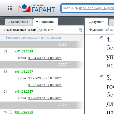
п
cистема
со
ГАРАНТ
Например,
перенос выходных дней
р
Оглавление
Редакции
Документ
би
Поиск редакции на дату
4.
Выберите две редакции для сравнения
2028
б
63
с 01.03.2028
у
с изм.
N 304-Ф3 от 04.08.2026
ис
2027
62
с 01.09.2027
5
с изм.
N 277-Ф3 от 26.07.2026
го
N 322-Ф3 от 04.08.2026
61
с 01.03.2027
би
с изм.
N 128-Ф3 от 02.05.2026
д
2026
н
60
с 01.09.2026