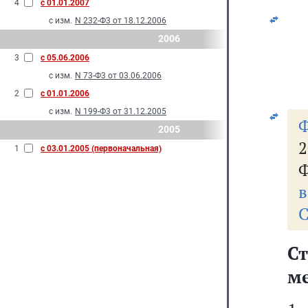
4
с 01.01.2007
с изм.
N 232-Ф3 от 18.12.2006
2006
3
с 05.06.2006
с изм.
N 73-Ф3 от 03.06.2006
2
с 01.01.2006
с изм.
N 199-Ф3 от 31.12.2005
2005
2
1
с 03.01.2005 (первоначальная)
Ф
в
С
С
м