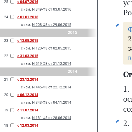
у
25
с 04.07.2016
с изм.
N 349-Ф3 от 03.07.2016
Ро
24
с 01.01.2016
с изм.
N 208-Ф3 от 29.06.2015
2015
2
23
с 13.05.2015
з
с изм.
N 120-Ф3 от 02.05.2015
в
22
с 31.03.2015
с изм.
N 519-Ф3 от 31.12.2014
2014
Ст
21
с 23.12.2014
1
с изм.
N 445-Ф3 от 22.12.2014
20
с 06.12.2014
ос
с изм.
N 343-Ф3 от 04.11.2014
со
19
с 11.07.2014
с изм.
N 181-Ф3 от 28.06.2014
2
18
с 12.03.2014