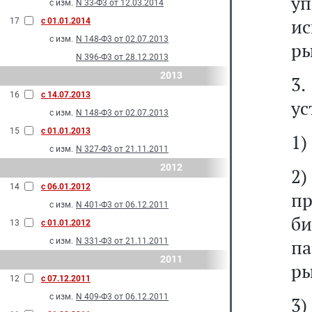
у
с изм.
N 33-Ф3 от 12.03.2014
и
17
с 01.01.2014
с изм.
N 148-Ф3 от 02.07.2013
ры
N 396-Ф3 от 28.12.2013
2013
3
16
с 14.07.2013
ус
с изм.
N 148-Ф3 от 02.07.2013
15
с 01.01.2013
1)
с изм.
N 327-Ф3 от 21.11.2011
2012
2
14
с 06.01.2012
п
с изм.
N 401-Ф3 от 06.12.2011
би
13
с 01.01.2012
п
с изм.
N 331-Ф3 от 21.11.2011
2011
ры
12
с 07.12.2011
с изм.
N 409-Ф3 от 06.12.2011
3