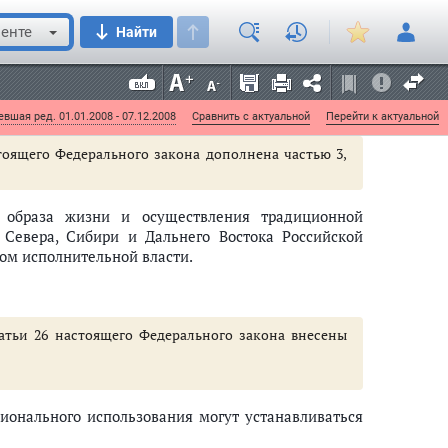
енте
Найти
ни и осуществления традиционной хозяйственной
и и Дальнего Востока Российской Федерации без
азрешения на добычу (вылов) водных биоресурсов,
ой исчезновения видов водных биоресурсов.
вшая ред. 01.01.2008 - 07.12.2008
Сравнить с актуальной
Перейти к актуальной
стоящего Федерального закона дополнена частью 3,
 образа жизни и осуществления традиционной
 Севера, Сибири и Дальнего Востока Российской
м исполнительной власти.
татьи 26 настоящего Федерального закона внесены
ционального использования могут устанавливаться