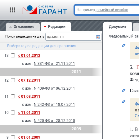
С
с изм.
N 148-Ф3 от 02.07.2013
cистема
ГАРАНТ
Например,
семейный кешбэк
15
с 01.01.2013
2. 
дея
с изм.
N 327-Ф3 от 21.11.2011
Оглавление
Редакции
Документ
пре
2012
за 
Поиск редакции на дату
14
с 06.01.2012
Выберите две редакции для сравнения
Ф
с изм.
N 401-Ф3 от 06.12.2011
в
13
с 01.01.2012
с изм.
N 331-Ф3 от 21.11.2011
3.
2011
хоз
Фед
12
с 07.12.2011
с изм.
N 409-Ф3 от 06.12.2011
Стат
11
с 01.08.2011
Ф
с изм.
N 242-Ф3 от 18.07.2011
и
10
с 11.01.2011
С
с изм.
N 420-Ф3 от 28.12.2010
1. 
2009
сле
9
с 01.01.2009