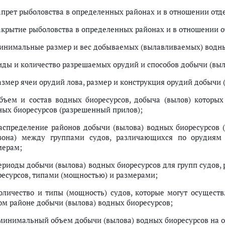
запрет рыболовства в определенных районах и в отношении отд
закрытие рыболовства в определенных районах и в отношении 
минимальные размер и вес добываемых (вылавливаемых) водны
виды и количество разрешаемых орудий и способов добычи (выл
размер ячеи орудий лова, размер и конструкция орудий добычи 
объем и состав водных биоресурсов, добыча (вылов) которы
ных биоресурсов (разрешенный прилов);
распределение районов добычи (вылова) водных биоресурсов 
зона) между группами судов, различающихся по орудиям 
мерам;
периоды добычи (вылова) водных биоресурсов для групп судов
ресурсов, типами (мощностью) и размерами;
количество и типы (мощность) судов, которые могут осущес
ом районе добычи (вылова) водных биоресурсов;
 минимальный объем добычи (вылова) водных биоресурсов на о