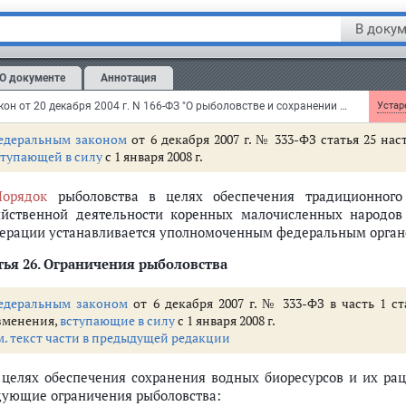
м. текст части в предыдущей редакции
В докум
Рыболовство в целях обеспечения традиционного образа жиз
тельности коренных малочисленных народов Севера, Сибир
О документе
Аннотация
доставления рыбопромыслового участка осуществляется без р
исключением добычи (вылова) редких и находящихся под угроз
Федеральный закон от 20 декабря 2004 г. N 166-ФЗ "О рыболовстве и сохранении водных биологических ресурсов"
Устаре
едеральным законом
от 6 декабря 2007 г. № 333-ФЗ статья 25 на
ступающей в силу
с 1 января 2008 г.
Порядок
рыболовства в целях обеспечения традиционного
яйственной деятельности коренных малочисленных народов
ерации устанавливается уполномоченным федеральным органо
ья 26.
Ограничения рыболовства
едеральным законом
от 6 декабря 2007 г. № 333-ФЗ в часть 1 с
зменения,
вступающие в силу
с 1 января 2008 г.
м. текст части в предыдущей редакции
В целях обеспечения сохранения водных биоресурсов и их ра
дующие ограничения рыболовства: