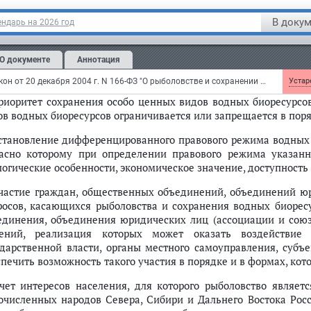
овременно как об объекте права собственности и иных прав на
В докум
ндарь на 2026 год
приоритет сохранения водных биоресурсов и их рациональн
ресурсов в качестве объекта права собственности и иных п
О документе
Аннотация
поряжение водными биоресурсами осуществляются собстве
ужающей среде и состоянию водных биоресурсов;
Федеральный закон от 20 декабря 2004 г. N 166-ФЗ "О рыболовстве и сохранении водных биологических ресурсов"
Устаре
приоритет сохранения особо ценных видов водных биоресурсов
ов водных биоресурсов ограничивается или запрещается в по
установление дифференцированного правового режима водных 
ласно которому при определении правового режима указан
логические особенности, экономическое значение, доступность
участие граждан, общественных объединений, объединений ю
росов, касающихся рыболовства и сохранения водных биоресу
единения, объединения юридических лиц (ассоциации и союз
ений, реализация которых может оказать воздействие
ударственной власти, органы местного самоуправления, субъ
спечить возможность такого участия в порядке и в формах, ко
учет интересов населения, для которого рыболовство являет
очисленных народов Севера, Сибири и Дальнего Востока Рос