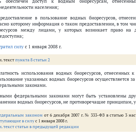
ь обеспечен доступ к водным биоресурсам, отнесенны
недеятельности населения;
предоставление в пользование водных биоресурсов, отнесен
ласно которому информация о таком предоставлении, в том чи
ресурсов между лицами, у которых возникает право на д
едоступна;
тратил силу
с 1 января 2008 г.
м. текст
пункта 8 статьи 2
платность использования водных биоресурсов, отнесенных к
ользование указанных водных биоресурсов осуществляется за
еральными законами.
Иными федеральными законами могут быть установлены дру
ранении водных биоресурсов, не противоречащие принципам,
едеральным законом
от 6 декабря 2007 г. № 333-ФЗ в статью 3 н
ступающие в силу
с 1 января 2008 г.
м. текст статьи в предыдущей редакции