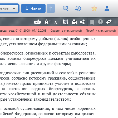
водные биоресурсы
;
енте
Найти
ого использования перед использованием водных
рав, согласно которому владение, пользование и
нниками свободно, если это не наносит ущерб
вшая ред. 01.01.2008 - 07.12.2008
Сравнить с актуальной
Перейти к актуальной
, согласно которому добыча (вылов) особо ценных
рядке, установленном федеральными законами;
биоресурсов, отнесенных к объектам рыболовства,
ных водных биоресурсов должны учитываться их
 для использования и другие факторы;
ридических лиц (ассоциаций и союзов) в решении
рсов, согласно которому граждане, общественные
ы) имеют право принимать участие в подготовке
 на состояние водных биоресурсов, а органы
екты хозяйственной и иной деятельности обязаны
торые установлены законодательством;
ся основой существования, в том числе коренных
сийской Федерации, согласно которому им должен