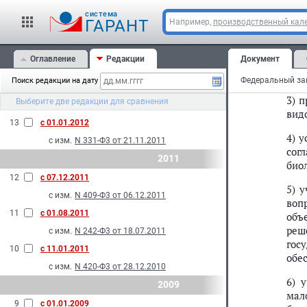
одн
с изм.
N 148-Ф3 от 02.07.2013
cистема
ГАРАНТ
Например,
производственный кале
15
с 01.01.2013
2) 
био
с изм.
N 327-Ф3 от 21.11.2011
Оглавление
Редакции
Документ
рас
2012
окр
Поиск редакции на дату
14
с 06.01.2012
3) 
Выберите две редакции для сравнения
с изм.
N 401-Ф3 от 06.12.2011
вид
13
с 01.01.2012
4) 
с изм.
N 331-Ф3 от 21.11.2011
сог
2011
био
12
с 07.12.2011
5) 
с изм.
N 409-Ф3 от 06.12.2011
воп
11
с 01.08.2011
объ
реш
с изм.
N 242-Ф3 от 18.07.2011
гос
10
с 11.01.2011
обе
с изм.
N 420-Ф3 от 28.12.2010
6) 
2009
мал
9
с 01.01.2009