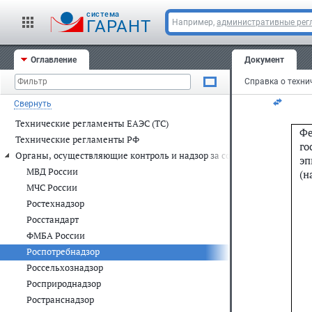
cистема
ГАРАНТ
Например,
административные рег
Оглавление
Документ
Свернуть
Технические регламенты ЕАЭС (ТС)
Фе
Технические регламенты РФ
го
Органы, осуществляющие контроль и надзор за соблюдением обязат
эп
МВД России
(н
МЧС России
Ростехнадзор
Росстандарт
ФМБА России
Роспотребнадзор
Россельхознадзор
Росприроднадзор
Ространснадзор