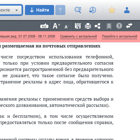
ламой
демонстрации фильма, а также совмещение
енте
Найти
ки" или иным способом ее наложения на кадр
вшая ред. 01.07.2008 - 08.11.2008
Сравнить с актуальной
Перейти к актуальной
 и размещаемая на почтовых отправлениях
числе посредством использования телефонной,
 только при условии предварительного согласия
признается распространенной без предварительного
не докажет, что такое согласие было получено.
транение рекламы в адрес лица, обратившегося к
странения рекламы с применением средств выбора и
ческого дозванивания, автоматической рассылки).
ак и бесплатном), в том числе осуществляемом
редоставляться только после сообщения справки,
менной системы оплаты время, в течение которого