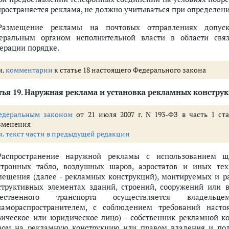
пространяется реклама, не должно учитываться при определени
Размещение рекламы на почтовых отправлениях допуск
еральным органом исполнительной власти в области свя
ерации порядке.
м.
комментарии
к статье 18 настоящего Федерального закона
тья 19.
Наружная реклама и установка рекламных констру
едеральным законом
от 21 июля 2007 г. N 193-ФЗ в часть 1 ст
зменения
м. текст части в предыдущей редакции
Распространение наружной рекламы с использованием щит
ктронных табло, воздушных шаров, аэростатов и иных тех
мещения (далее - рекламных конструкций), монтируемых и р
структивных элементах зданий, строений, сооружений или 
щественного транспорта осуществляется владель
ламораспространителем, с соблюдением требований насто
зическое или юридическое лицо) - собственник рекламной 
вом на рекламную конструкцию или правом владения и пол