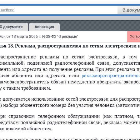
 кино- и видеообслуживании не допускается прерывание
рек
В докум
тплейсов
ламы с демонстрацией фильма способом "бегущей стро
онстрируемого фильма.
О документе
Аннотация
м.
комментарии
к статье 17 настоящего Федерального закона
он от 13 марта 2006 г. N 38-ФЗ "О рекламе"
Устаре
тья 18.
Реклама, распространяемая по сетям электросвязи
Распространение рекламы по сетям электросвязи, в том 
симильной, подвижной радиотелефонной связи, допускается
нента или адресата на получение рекламы. При этом реклама 
ласия абонента или адресата, если
рекламораспространитель
ламораспространитель обязан немедленно прекратить распрос
у с таким требованием.
Не допускается использование сетей электросвязи для распро
и) набора абонентского номера без участия человека (автомати
При справочном телефонном обслуживании (как платном, т
редством подвижной радиотелефонной связи, реклама может п
рашиваемой абонентом.
При предоставлении телефонных соединений на условиях повре