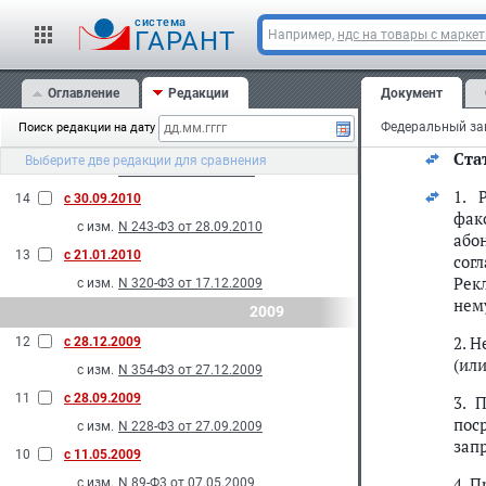
При
cистема
с изм.
N 56-Ф3 от 05.04.2011
ГАРАНТ
Например,
ндс на товары с марке
рек
16
с 01.01.2011
дем
с изм.
N 194-Ф3 от 27.07.2010
Оглавление
Редакции
Документ
С
2010
Федеральный зак
Поиск редакции на дату
15
с 18.11.2010
Ста
Выберите две редакции для сравнения
с изм.
N 87-Ф3 от 19.05.2010
1. 
14
с 30.09.2010
фак
с изм.
N 243-Ф3 от 28.09.2010
або
13
с 21.01.2010
сог
Рек
с изм.
N 320-Ф3 от 17.12.2009
нем
2009
2. 
12
с 28.12.2009
(ил
с изм.
N 354-Ф3 от 27.12.2009
11
с 28.09.2009
3. 
пос
с изм.
N 228-Ф3 от 27.09.2009
зап
10
с 11.05.2009
4. 
с изм.
N 89-Ф3 от 07.05.2009