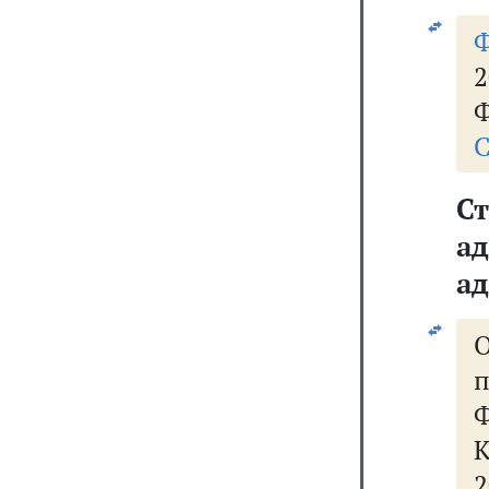
2
Ф
С
С
а
ад
К
2