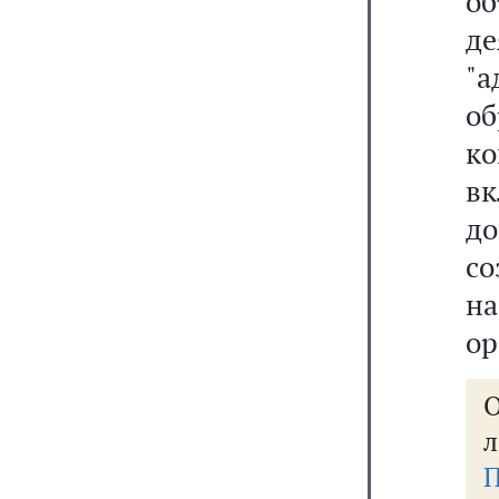
о
де
"
о
к
в
д
со
н
ор
О