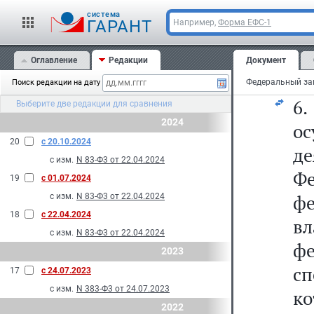
п
cистема
Ф
ГАРАНТ
Например,
Форма ЕФС-1
г
Оглавление
Редакции
Документ
Фе
Поиск редакции на дату
6.
Выберите две редакции для сравнения
2024
о
20
с 20.10.2024
де
с изм.
N 83-Ф3 от 22.04.2024
Ф
19
с 01.07.2024
ф
с изм.
N 83-Ф3 от 22.04.2024
18
с 22.04.2024
в
с изм.
N 83-Ф3 от 22.04.2024
ф
2023
сп
17
с 24.07.2023
с изм.
N 383-Ф3 от 24.07.2023
ко
2022