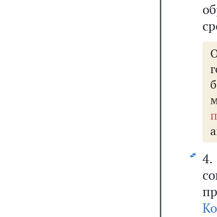
о
ср
О
п
а
4
с
п
Ко