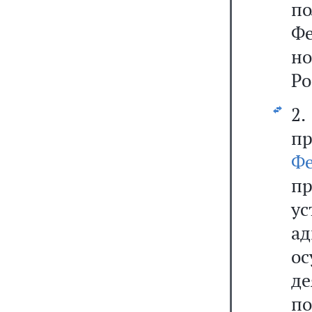
по
Фе
но
Ро
2
п
Ф
п
ус
а
о
д
п