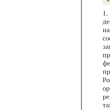
1
де
н
с
за
п
ф
п
Р
о
ре
т