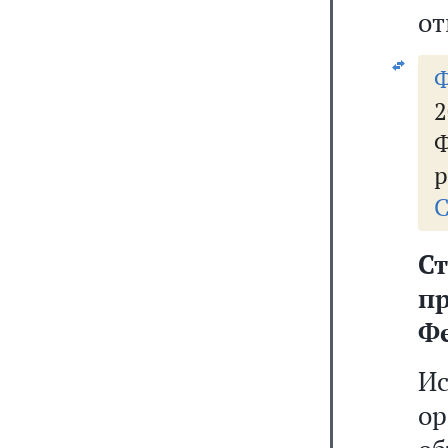
от
2
Ф
р
С
С
п
Ф
И
о