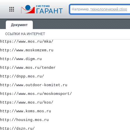
cистема
http://www.infograd.ru
ГАРАНТ
Например,
технологический сбор
http://www.moscow-gateway.ru
http://www.dgp.stroi.ru
Документ
http://www.mgportal.ru/mgp_portal/ru/branch_authority/r_
ССЫЛКИ НА ИНТЕРНЕТ
https://www.mos.ru/mka/
http://www.moskomzem.ru
http://www.digm.ru
http://www.mos.ru/tender
http://dnpp.mos.ru/
http://www.outdoor-komitet.ru
https://www.mos.ru/moskomsport/
https://www.mos.ru/kos/
http://www.koms.mos.ru
http://housing.mos.ru
http://dszn.ru/