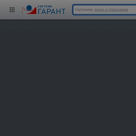
cистема
ГАРАНТ
Например,
закон о спецоценке