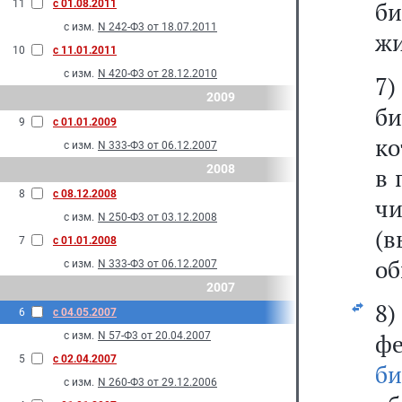
б
11
с 01.08.2011
с изм.
N 242-Ф3 от 18.07.2011
жи
10
с 11.01.2011
с изм.
N 420-Ф3 от 28.12.2010
7)
2009
би
9
с 01.01.2009
ко
с изм.
N 333-Ф3 от 06.12.2007
2008
в 
8
с 08.12.2008
ч
с изм.
N 250-Ф3 от 03.12.2008
(
7
с 01.01.2008
об
с изм.
N 333-Ф3 от 06.12.2007
2007
8
6
с 04.05.2007
фе
с изм.
N 57-Ф3 от 20.04.2007
5
с 02.04.2007
би
с изм.
N 260-Ф3 от 29.12.2006