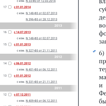
вл
с изм.
N 33-Ф3 от 12.03.2014
с
17
с 01.01.2014
с изм.
N 148-Ф3 от 02.07.2013
д
N 396-Ф3 от 28.12.2013
во
2013
ф
16
с 14.07.2013
с изм.
N 148-Ф3 от 02.07.2013
за
15
с 01.01.2013
6
с изм.
N 327-Ф3 от 21.11.2011
2012
п
14
с 06.01.2012
т
с изм.
N 401-Ф3 от 06.12.2011
ма
13
с 01.01.2012
с изм.
N 331-Ф3 от 21.11.2011
и
2011
Фе
12
с 07.12.2011
б
с изм.
N 409-Ф3 от 06.12.2011