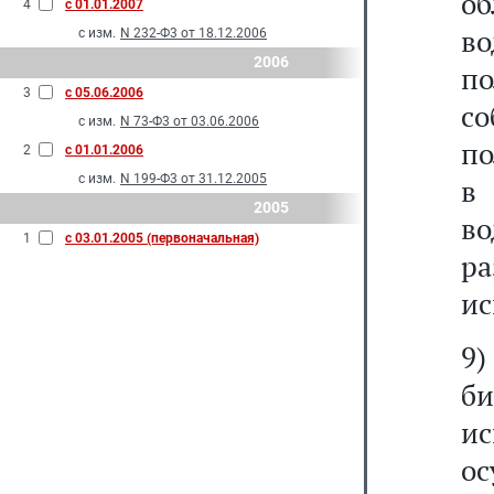
о
4
с 01.01.2007
во
с изм.
N 232-Ф3 от 18.12.2006
2006
по
3
с 05.06.2006
со
с изм.
N 73-Ф3 от 03.06.2006
по
2
с 01.01.2006
с изм.
N 199-Ф3 от 31.12.2005
в
2005
в
1
с 03.01.2005 (первоначальная)
р
ис
9
би
и
ос