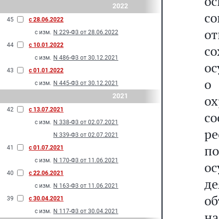
ос
2022
с
45
с 28.06.2022
о
с изм.
N 229-Ф3 от 28.06.2022
44
с 10.01.2022
с
с изм.
N 486-Ф3 от 30.12.2021
ос
43
с 01.01.2022
о
с изм.
N 445-Ф3 от 30.12.2021
2021
о
42
с 13.07.2021
с
с изм.
N 338-Ф3 от 02.07.2021
ре
N 339-Ф3 от 02.07.2021
п
41
с 01.07.2021
с изм.
N 170-Ф3 от 11.06.2021
о
40
с 22.06.2021
де
с изм.
N 163-Ф3 от 11.06.2021
об
39
с 30.04.2021
с изм.
N 117-Ф3 от 30.04.2021
н