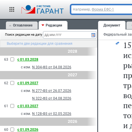
р
cистема
до
ГАРАНТ
Например,
Форма ЕФС-1
о
Оглавление
Редакции
Документ
ры
Поиск редакции на дату
1
Выберите две редакции для сравнения
2028
и
63
с 01.03.2028
р
с изм.
N 304-Ф3 от 04.08.2026
п
2027
т
62
с 01.09.2027
с изм.
N 277-Ф3 от 26.07.2026
в
N 322-Ф3 от 04.08.2026
п
61
с 01.03.2027
то
с изм.
N 128-Ф3 от 02.05.2026
2026
и 
60
с 01.09.2026