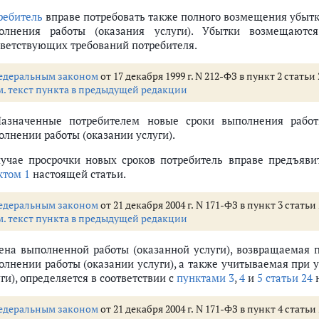
ребитель
вправе потребовать также полного возмещения убытк
олнения работы (оказания услуги). Убытки возмещаются
тветствующих требований потребителя.
едеральным законом
от 17 декабря 1999 г. N 212-ФЗ в пункт 2 стать
м. текст пункта в предыдущей редакции
Назначенные потребителем новые сроки выполнения работ
олнении работы (оказании услуги).
лучае просрочки новых сроков потребитель вправе предъяви
ктом 1
настоящей статьи.
едеральным законом
от 21 декабря 2004 г. N 171-ФЗ в пункт 3 стат
м. текст пункта в предыдущей редакции
Цена выполненной работы (оказанной услуги), возвращаемая 
олнении работы (оказании услуги), а также учитываемая при
ги), определяется в соответствии с
пунктами 3
,
4
и
5 статьи 24
н
едеральным законом
от 21 декабря 2004 г. N 171-ФЗ в пункт 4 стат