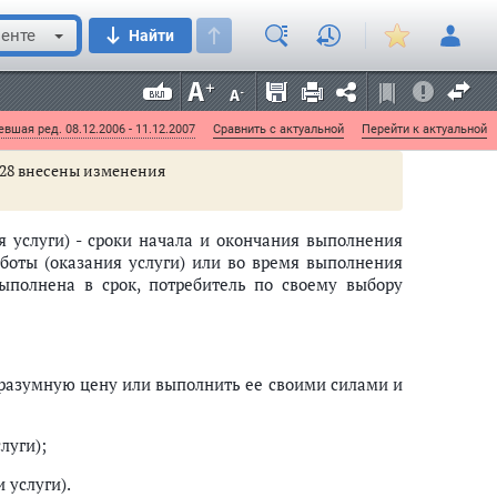
а о выполнении работ (оказании услуг), должны
аких работ (оказания услуг).
енте
Найти
акже сроки завершения отдельных этапов работы
нения работ (оказания услуг)
вшая ред. 08.12.2006 - 11.12.2007
Сравнить с актуальной
Перейти к актуальной
ьи 28 внесены изменения
я услуги) - сроки начала и окончания выполнения
боты (оказания услуги) или во время выполнения
выполнена в срок, потребитель по своему выбору
 разумную цену или выполнить ее своими силами и
луги);
 услуги).