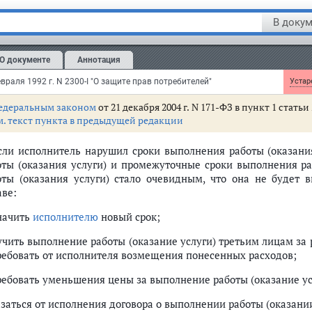
ническое обслуживание) в течение срока действия договор
дусматриваться соответствующие сроки (периоды) выполнения т
В докум
соглашению сторон в договоре могут быть предусмотрены т
омежуточные сроки).
О документе
Аннотация
ья 28.
Последствия нарушения исполнителем сроков выпол
враля 1992 г. N 2300-I "О защите прав потребителей"
Устаре
едеральным законом
от 21 декабря 2004 г. N 171-ФЗ в пункт 1 стат
м. текст пункта в предыдущей редакции
Если исполнитель нарушил сроки выполнения работы (оказани
оты (оказания услуги) и промежуточные сроки выполнения ра
оты (оказания услуги) стало очевидным, что она не будет 
аве:
начить
исполнителю
новый срок;
учить выполнение работы (оказание услуги) третьим лицам за
ребовать от исполнителя возмещения понесенных расходов;
ребовать уменьшения цены за выполнение работы (оказание ус
азаться от исполнения договора о выполнении работы (оказании