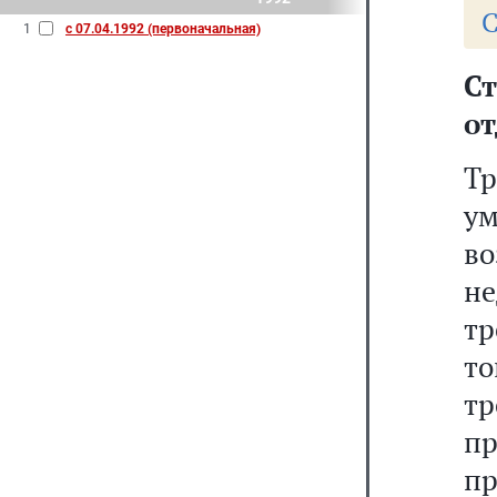
С
1
с 07.04.1992 (первоначальная)
С
от
Тр
у
в
не
тр
т
т
п
пр