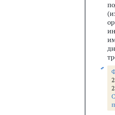
п
(
о
и
им
д
тр
2
2
п