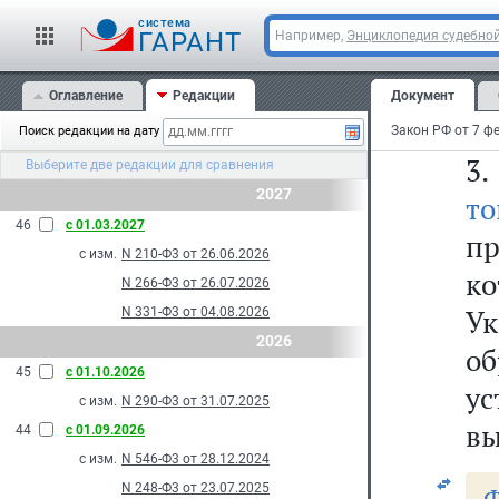
cистема
ГАРАНТ
Например,
Энциклопедия судебной
п
Оглавление
Редакции
Документ
я
Поиск редакции на дату
3
Выберите две редакции для сравнения
2027
то
46
с 01.03.2027
п
с изм.
N 210-Ф3 от 26.06.2026
к
N 266-Ф3 от 26.07.2026
Ук
N 331-Ф3 от 04.08.2026
2026
об
45
с 01.10.2026
ус
с изм.
N 290-Ф3 от 31.07.2025
вы
44
с 01.09.2026
с изм.
N 546-Ф3 от 28.12.2024
N 248-Ф3 от 23.07.2025