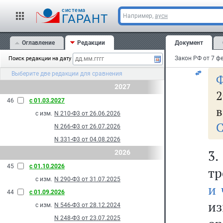
п
cистема
у
ГАРАНТ
Например,
аусн
у
Оглавление
Редакции
Документ
пр
Поиск редакции на дату
Выберите две редакции для сравнения
2027
2
46
с 01.03.2027
в
с изм.
N 210-Ф3 от 26.06.2026
С
N 266-Ф3 от 26.07.2026
N 331-Ф3 от 04.08.2026
3
2026
45
с 01.10.2026
тр
с изм.
N 290-Ф3 от 31.07.2025
и 
44
с 01.09.2026
и
с изм.
N 546-Ф3 от 28.12.2024
N 248-Ф3 от 23.07.2025