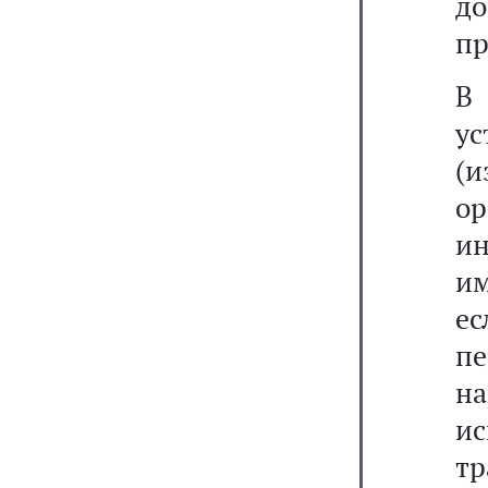
до
пр
В
ус
(
о
и
им
ес
пе
н
и
т