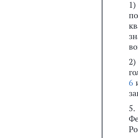
1)
п
кв
зн
во
2
го
6
за
5.
Ф
Р