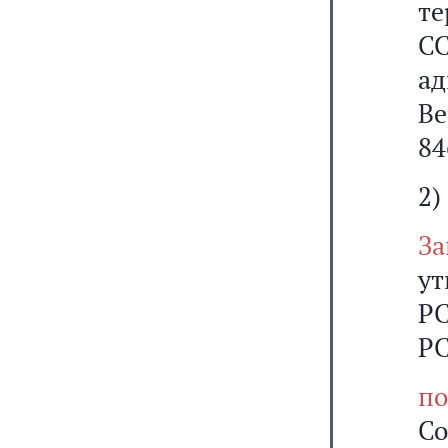
те
СС
а
Ве
84
2)
За
ут
РС
РС
по
Со