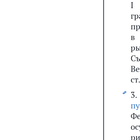
I
г
пр
в
р
С
Ве
ст
3
п
Ф
ос
р