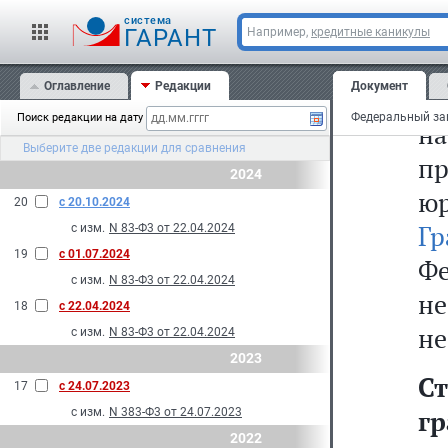
cистема
23
ГАРАНТ
Например,
кредитные каникулы
и
Оглавление
Редакции
Документ
о
Поиск редакции на дату
н
Выберите две редакции для сравнения
пр
2024
ю
20
с 20.10.2024
Г
с изм.
N 83-Ф3 от 22.04.2024
19
с 01.07.2024
Ф
с изм.
N 83-Ф3 от 22.04.2024
не
18
с 22.04.2024
не
с изм.
N 83-Ф3 от 22.04.2024
2023
С
17
с 24.07.2023
г
с изм.
N 383-Ф3 от 24.07.2023
2022