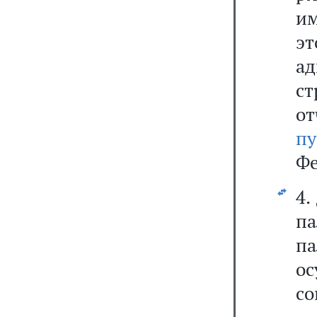
и
эт
а
ст
от
п
Фе
4.
па
па
о
со