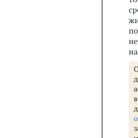
с
ж
п
н
на
д
в
о
з