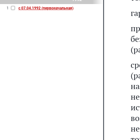
1
с 07.04.1992 (первоначальная)
га
п
б
(р
ср
(р
на
не
и
в
н
то