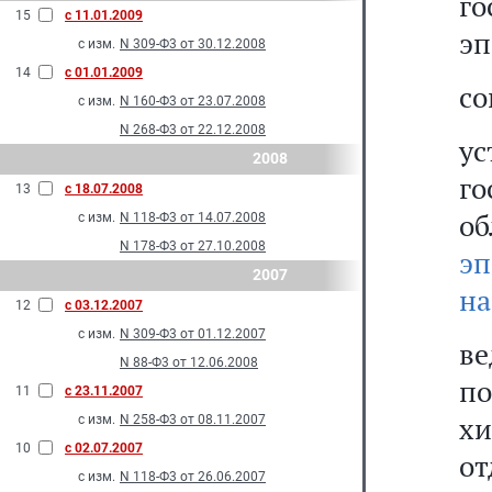
г
15
с 11.01.2009
эп
с изм.
N 309-Ф3 от 30.12.2008
14
с 01.01.2009
со
с изм.
N 160-Ф3 от 23.07.2008
N 268-Ф3 от 22.12.2008
у
2008
го
13
с 18.07.2008
о
с изм.
N 118-Ф3 от 14.07.2008
N 178-Ф3 от 27.10.2008
э
2007
на
12
с 03.12.2007
с изм.
N 309-Ф3 от 01.12.2007
в
N 88-Ф3 от 12.06.2008
п
11
с 23.11.2007
хи
с изм.
N 258-Ф3 от 08.11.2007
10
с 02.07.2007
о
с изм.
N 118-Ф3 от 26.06.2007