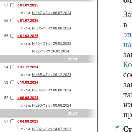
57
с 01.09.2025
За
с изм.
N 167-Ф3 от 08.07.2024
56
с 01.07.2025
в
с изм.
N 306-Ф3 от 08.08.2024
э
55
с 01.03.2025
на
с изм.
N 194-Ф3 от 29.05.2023
N 22-Ф3 от 26.02.2024
з
2024
Ко
54
с 31.12.2024
с
с изм.
N 485-Ф3 от 26.12.2024
за
53
с 19.08.2024
с изм.
N 232-Ф3 от 08.08.2024
т
52
с 08.08.2024
н
с изм.
N 290-Ф3 от 08.08.2024
пр
2023
51
с 04.08.2023
Ст
с изм.
N 382-Ф3 от 24.07.2023