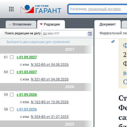
Ф
cистема
са
ГАРАНТ
Например,
опционный договор
б
Оглавление
Редакции
Документ
со
Поиск редакции на дату
Выберите две редакции для сравнения
2027
2
61
с 01.09.2027
Ф
с изм.
N 302-Ф3 от 04.08.2026
в
60
с 01.03.2027
С
с изм.
N 331-Ф3 от 04.08.2026
2026
59
с 01.09.2026
Ст
с изм.
N 162-Ф3 от 10.06.2026
Ф
58
с 01.03.2026
с
с изм.
N 304-Ф3 от 31.07.2025
2025
бл