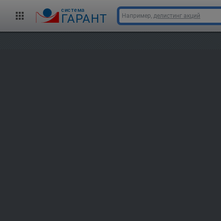
cистема
ГАРАНТ
Например,
делистинг акций