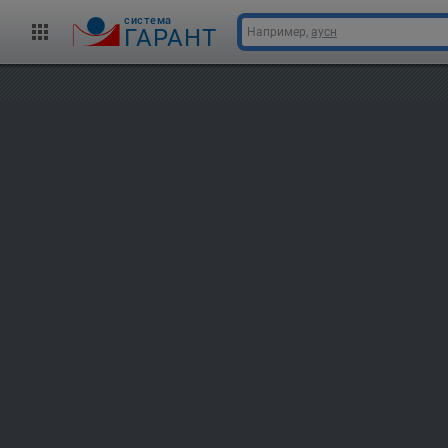
cистема
ГАРАНТ
Например,
аусн