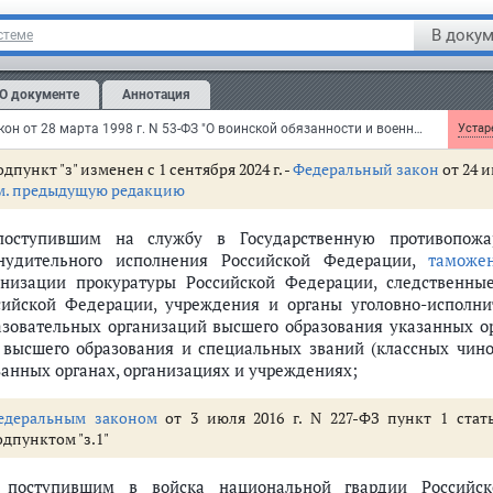
м. текст
подпункта "е" пункта 1 статьи 24
В докум
стеме
тратил силу
с 1 января 2008 г.;
О документе
Аннотация
м. текст
подпункта "ж" пункта 1 статьи 24
Федеральный закон от 28 марта 1998 г. N 53-ФЗ "О воинской обязанности и военной службе"
Устаре
дпункт "з" изменен с 1 сентября 2024 г. -
Федеральный закон
от 24 и
м. предыдущую редакцию
поступившим на службу в Государственную противопожа
нудительного исполнения Российской Федерации,
таможе
анизации прокуратуры Российской Федерации, следственны
сийской Федерации, учреждения и органы уголовно-исполн
азовательных организаций высшего образования указанных ор
 высшего образования и специальных званий (классных чино
занных органах, организациях и учреждениях;
едеральным законом
от 3 июля 2016 г. N 227-ФЗ пункт 1 стат
одпунктом "з.1"
) поступившим в войска национальной гвардии Российс