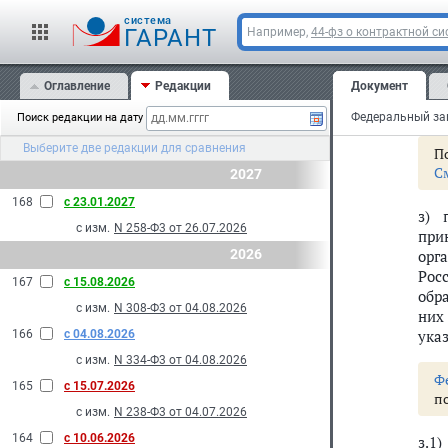
С
cистема
ГАРАНТ
Например,
44-фз о контрактной си
ж)
у
Оглавление
Редакции
Документ
С
Поиск редакции на дату
Выберите две редакции для сравнения
По
С
2027
168
с 23.01.2027
з) 
с изм.
N 258-Ф3 от 26.07.2026
при
2026
орг
Рос
167
с 15.08.2026
обр
с изм.
N 308-Ф3 от 04.08.2026
них
ука
166
с 04.08.2026
с изм.
N 334-Ф3 от 04.08.2026
Ф
165
с 15.07.2026
п
с изм.
N 238-Ф3 от 04.07.2026
164
с 10.06.2026
з.1