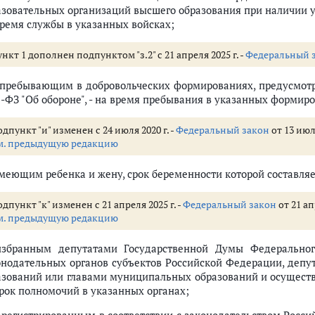
азовательных организаций высшего образования при наличии у
время службы в указанных войсках;
нкт 1 дополнен подпунктом "з.2" с 21 апреля 2025 г. -
Федеральный 
) пребывающим в добровольческих формированиях, предусмо
1-ФЗ "Об обороне", - на время пребывания в указанных формир
дпункт "и" изменен с 24 июля 2020 г. -
Федеральный закон
от 13 июл
м. предыдущую редакцию
имеющим ребенка и жену, срок беременности которой составляе
дпункт "к" изменен с 21 апреля 2025 г. -
Федеральный закон
от 21 ап
м. предыдущую редакцию
избранным депутатами Государственной Думы Федеральног
онодательных органов субъектов Российской Федерации, деп
азований или главами муниципальных образований и осуществ
срок полномочий в указанных органах;