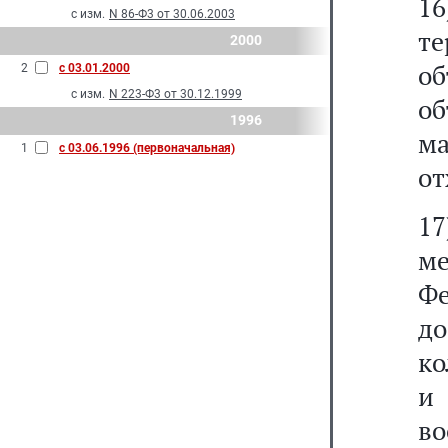
1
с изм.
N 86-Ф3 от 30.06.2003
т
2000
об
2
с 03.01.2000
с изм.
N 223-Ф3 от 30.12.1999
о
1996
м
1
с 03.06.1996 (первоначальная)
от
1
м
Фе
д
ко
и
в