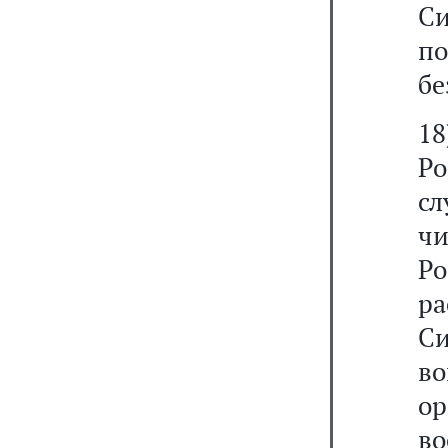
Си
по
бе
1
Р
с
ч
Р
р
Си
во
о
в