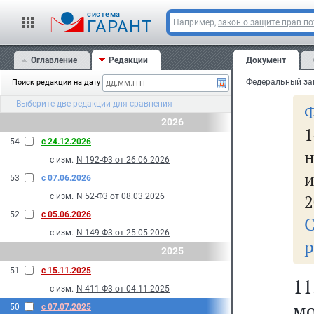
г
cистема
С
ГАРАНТ
Например,
закон о защите прав п
в
Оглавление
Редакции
Документ
ор
Поиск редакции на дату
Выберите две редакции для сравнения
Ф
2026
1
54
с 24.12.2026
н
с изм.
N 192-Ф3 от 26.06.2026
и
53
с 07.06.2026
2
с изм.
N 52-Ф3 от 08.03.2026
52
с 05.06.2026
с изм.
N 149-Ф3 от 25.05.2026
р
2025
51
с 15.11.2025
1
с изм.
N 411-Ф3 от 04.11.2025
м
50
с 07.07.2025