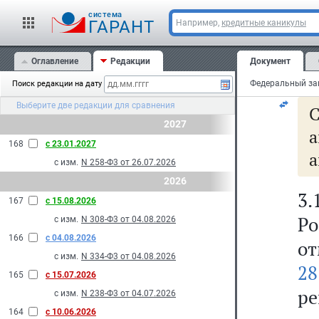
Ф
cистема
ф
ГАРАНТ
Например,
кредитные каникулы
у
Оглавление
Редакции
Документ
во
Поиск редакции на дату
Выберите две редакции для сравнения
С
2027
а
168
с 23.01.2027
а
с изм.
N 258-Ф3 от 26.07.2026
2026
3
167
с 15.08.2026
Р
с изм.
N 308-Ф3 от 04.08.2026
166
с 04.08.2026
от
с изм.
N 334-Ф3 от 04.08.2026
28
165
с 15.07.2026
ре
с изм.
N 238-Ф3 от 04.07.2026
164
с 10.06.2026