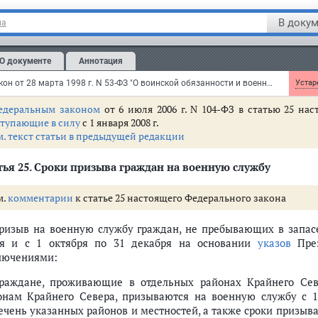
еселенцем зарегистрировано или статус беженца приобретен
ти месяцев.
В докум
на
тратил силу
с 1 января 2008 г.
О документе
Аннотация
м. текст
пункта 3 статьи 24
Федеральный закон от 28 марта 1998 г. N 53-ФЗ "О воинской обязанности и военной службе"
Устаре
едеральным законом
от 6 июля 2006 г. N 104-ФЗ в статью 25 на
ступающие в силу
с 1 января 2008 г.
м. текст статьи в предыдущей редакции
тья 25
. Сроки призыва граждан на военную службу
м.
комментарии
к статье 25 настоящего Федерального закона
Призыв на военную службу граждан, не пребывающих в запасе,
я и с 1 октября по 31 декабря на основании
указов
През
лючениями:
граждане, проживающие в отдельных районах Крайнего Сев
онам Крайнего Севера, призываются на военную службу с 1
ечень указанных районов и местностей, а также сроки призыв