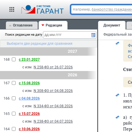
пер
cистема
шес
ГАРАНТ
Например,
банкротство граждани
3.
У
Оглавление
Редакции
Документ
С
Поиск редакции на дату
Выберите две редакции для сравнения
Ф
в
2027
С
168
с 23.01.2027
с изм.
N 258-Ф3 от 26.07.2026
Ста
2026
С
167
с 15.08.2026
с изм.
N 308-Ф3 от 04.08.2026
1. 
166
с 04.08.2026
июл
иск
с изм.
N 334-Ф3 от 04.08.2026
165
с 15.07.2026
а) 
с изм.
N 238-Ф3 от 04.07.2026
рай
Пер
164
с 10.06.2026