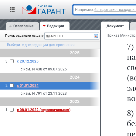
от
cистема
п
ГАРАНТ
Например,
банкротство граждани
Р
Оглавление
Редакции
Документ
сн
Поиск редакции на дату
7)
Выберите две редакции для сравнения
2025
н
3
с 20.12.2025
св
с изм.
N 438 от 09.07.2025
(
2024
э
2
с 01.01.2024
с изм.
N 791 от 23.11.2023
во
2022
1
с 08.01.2022 (первоначальная)
8
б
ре