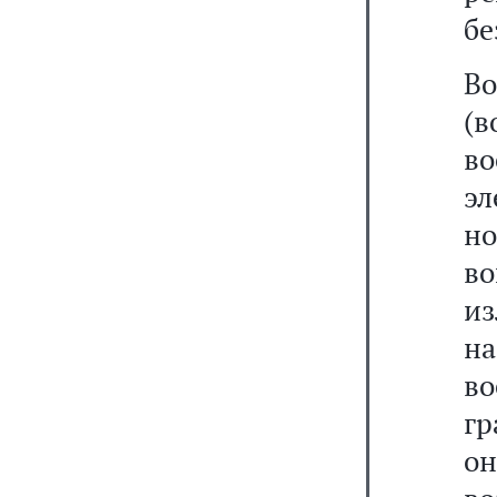
бе
В
(
в
эл
н
в
и
на
в
гр
о