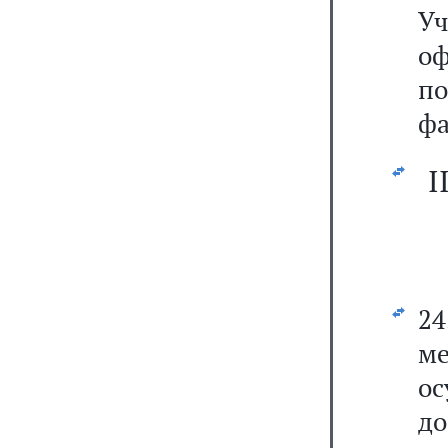
Уч
о
п
фа
I
24
м
о
до