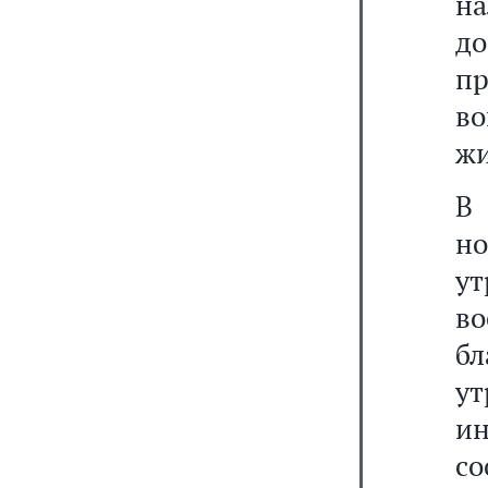
н
д
п
в
жи
В
н
у
во
бл
у
и
со