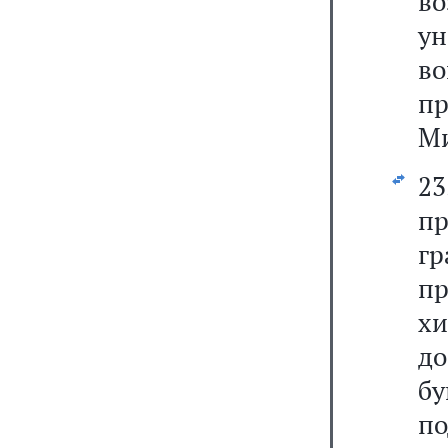
в
у
в
п
Ми
23
пр
г
п
хи
до
бу
по