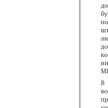
до
бу
по
ш
л
д
ко
и
МВ
В 
в
п
к