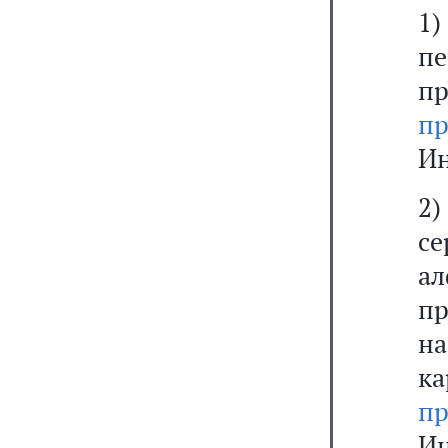
1
п
п
п
Ин
2)
се
а
п
н
к
п
Ин