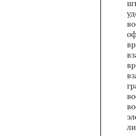
ш
у
в
о
вр
вз
вр
вз
г
в
в
эл
ли