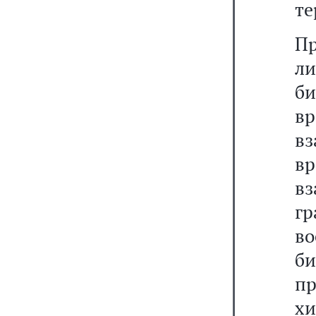
те
П
л
би
в
вз
в
вз
г
во
би
п
хи