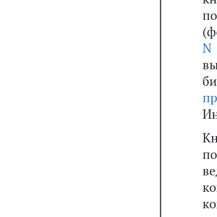
п
(ф
N
вы
б
п
Ин
К
п
в
к
ко